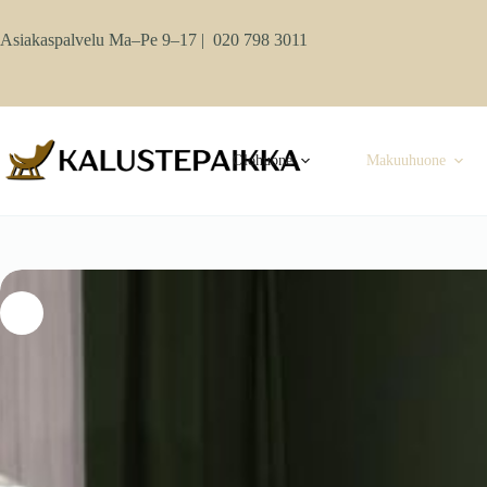
Skip
to
Asiakaspalvelu Ma–Pe 9–17 |
020 798 3011
content
Olohuone
Makuuhuone