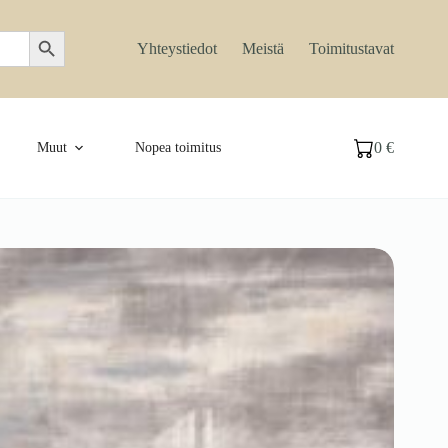
Search Button
Yhteystiedot
Meistä
Toimitustavat
0
€
Muut
Nopea toimitus
Ostoskori