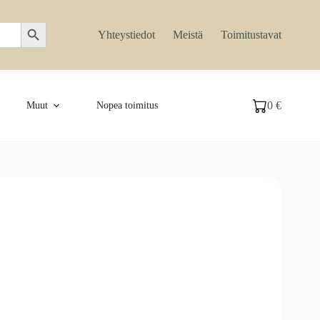
Search Button
Yhteystiedot
Meistä
Toimitustavat
0
€
Muut
Nopea toimitus
Ostoskori