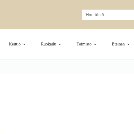
Search
for:
Keittiö
Ruokailu
Toimisto
Eteinen