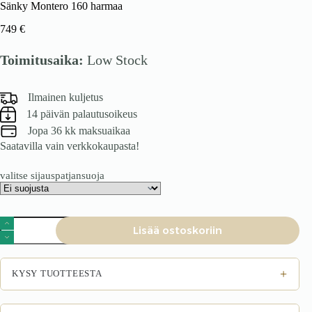
Sänky Montero 160 harmaa
749
€
Toimitusaika:
Low Stock
Ilmainen kuljetus
14 päivän palautusoikeus
Jopa 36 kk maksuaikaa
Saatavilla vain verkkokaupasta!
valitse sijauspatjansuoja
Sänky
Lisää ostoskoriin
Montero
160
harmaa
määrä
+
KYSY TUOTTEESTA