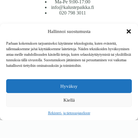
Ma-Pe 9:00-17:00
info@kalustepaikka.fi
020 798 3011
Tavarantoimitus / Maksutavat
Hallinnoi suostumusta
Toimitustavat
Maksutavat
Parhaan kokemuksen tarjoamiseksi käytämme teknologioita, kuten evästeitä,
Vaihto ja palautus
tallentaaksemme ja/tai käyttääksemme laitetietoja. Näiden tekniikoiden hyväksyminen
Reklamaatiot
antaa meille mahdollisuuden käsitellä tietoja, kuten selauskäyttäytymistä tai yksilöllisiä
tunnuksia tällä sivustolla. Suostumuksen jättäminen tai peruuttaminen voi vaikuttaa
haitallisesti tiettyihin ominaisuuksiin ja toimintoihin.
Tietoa
Meistä
Rekisteri- ja tietosuojaseloste
Hyväksy
Copyright © 2026 Kalustepaikka
Kiellä
Verkkokauppa
Verkkokumppani Gramet
Rekisteri- ja tietosuojaseloste
Ostoskori