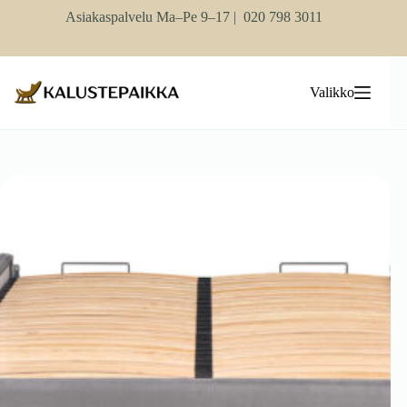
Skip
Asiakaspalvelu Ma–Pe 9–17 |
020 798 3011
to
content
Valikko