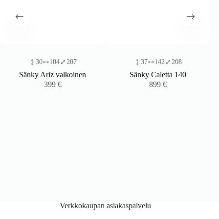
30
104
207
37
142
208
Sänky Ariz valkoinen
Sänky Caletta 140
399
€
899
€
Verkkokaupan asiakaspalvelu