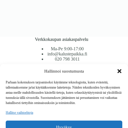
Verkkokaupan asiakaspalvelu
Ma-Pe 9:00-17:00
info@kalustepaikka.fi
020 798 3011
Hallinnoi suostumusta
Tavarantoimitus / Maksutavat
Toimitustavat
Parhaan kokemuksen tarjoamiseksi käytämme teknologioita, kuten evästeitä,
Maksutavat
tallentaaksemme ja/tai käyttääksemme laitetietoja. Näiden tekniikoiden hyväksyminen
Vaihto ja palautus
antaa meille mahdollisuuden käsitellä tietoja, kuten selauskäyttäytymistä tai yksilöllisiä
Reklamaatiot
tunnuksia tällä sivustolla. Suostumuksen jättäminen tai peruuttaminen voi vaikuttaa
haitallisesti tiettyihin ominaisuuksiin ja toimintoihin.
Tietoa
Hallitse vaihtoehtoja
Meistä
Rekisteri- ja tietosuojaseloste
Hyväksy