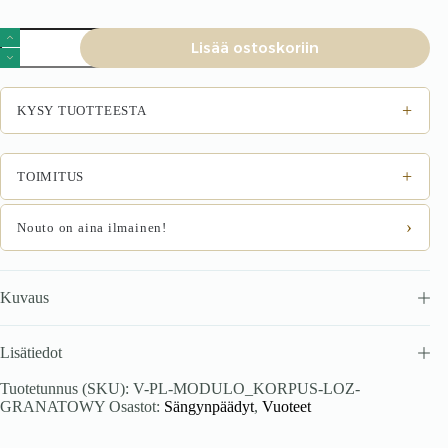
Sänky
Lisää ostoskoriin
MONTERO
160x200,
tummansininen
Monolith
+
KYSY TUOTTEESTA
77
määrä
+
TOIMITUS
›
Nouto on aina ilmainen!
Kuvaus
Lisätiedot
Tuotetunnus (SKU):
V-PL-MODULO_KORPUS-LOZ-
GRANATOWY
Osastot:
Sängynpäädyt
,
Vuoteet