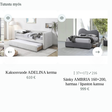
Tutustu myös
Kaksosvuode ADELINA kerma
37
172
216
610
€
Sänky AMBRIA 160×200,
harmaa / lipaston kanssa
999
€