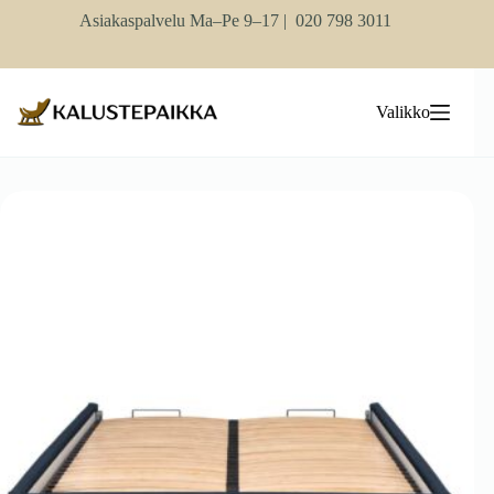
Skip
Asiakaspalvelu Ma–Pe 9–17 |
020 798 3011
to
content
Valikko