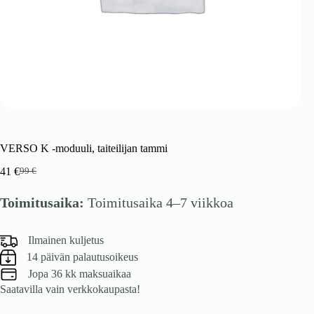
VERSO K -moduuli, taiteilijan tammi
41
€
99
€
Alkuperäinen
Nykyinen
hinta
hinta
Toimitusaika:
Toimitusaika 4–7 viikkoa
oli:
on:
99 €.
41 €.
Ilmainen kuljetus
14 päivän palautusoikeus
Jopa 36 kk maksuaikaa
Saatavilla vain verkkokaupasta!