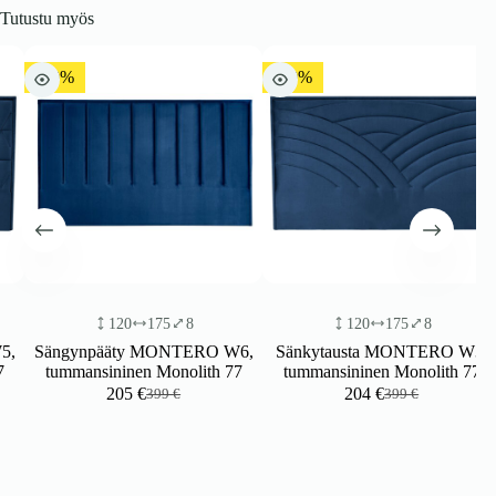
Tutustu myös
-49%
-49%
120
175
8
120
175
8
Sängynpääty MONTERO W6,
Sänkytausta MONTERO W3,
tummansininen Monolith 77
tummansininen Monolith 77
205
€
204
€
399
€
399
€
Alkuperäinen
Nykyinen
Alkuperäinen
Nykyinen
hinta
hinta
hinta
hinta
oli:
on:
oli:
on:
399 €.
205 €.
399 €.
204 €.