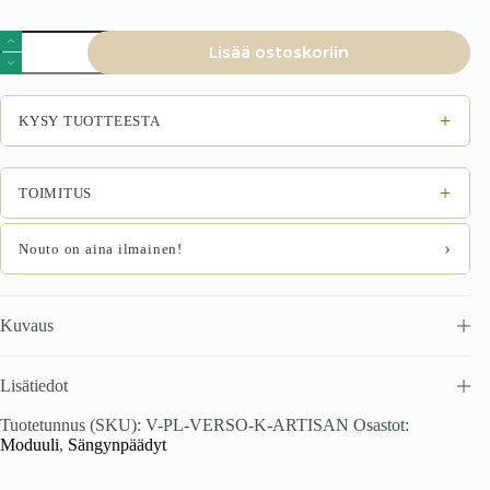
VERSO
Lisää ostoskoriin
K
-
moduuli,
taiteilijan
+
KYSY TUOTTEESTA
tammi
määrä
+
TOIMITUS
›
Nouto on aina ilmainen!
Kuvaus
Lisätiedot
Tuotetunnus (SKU):
V-PL-VERSO-K-ARTISAN
Osastot:
Moduuli
,
Sängynpäädyt