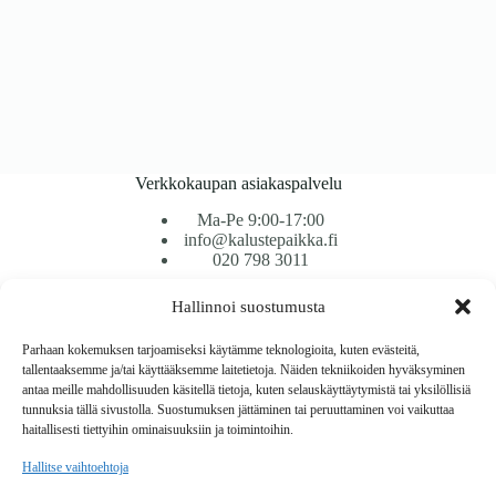
Verkkokaupan asiakaspalvelu
Ma-Pe 9:00-17:00
info@kalustepaikka.fi
020 798 3011
Hallinnoi suostumusta
Tavarantoimitus / Maksutavat
Toimitustavat
Parhaan kokemuksen tarjoamiseksi käytämme teknologioita, kuten evästeitä,
Maksutavat
tallentaaksemme ja/tai käyttääksemme laitetietoja. Näiden tekniikoiden hyväksyminen
Vaihto ja palautus
antaa meille mahdollisuuden käsitellä tietoja, kuten selauskäyttäytymistä tai yksilöllisiä
Reklamaatiot
tunnuksia tällä sivustolla. Suostumuksen jättäminen tai peruuttaminen voi vaikuttaa
haitallisesti tiettyihin ominaisuuksiin ja toimintoihin.
Tietoa
Hallitse vaihtoehtoja
Meistä