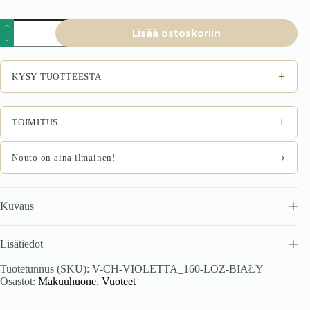
Sänky
Lisää ostoskoriin
VIOLA
160
musta
määrä
+
KYSY TUOTTEESTA
+
TOIMITUS
›
Nouto on aina ilmainen!
Kuvaus
Lisätiedot
Tuotetunnus (SKU):
V-CH-VIOLETTA_160-LOZ-BIAŁY
Osastot:
Makuuhuone
,
Vuoteet