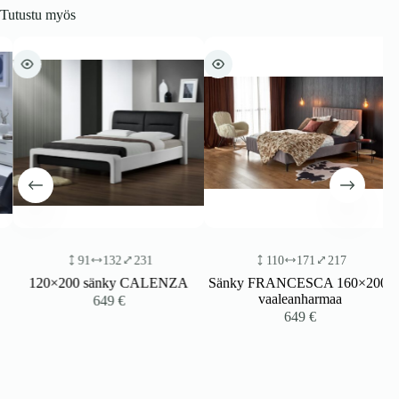
Tutustu myös
91
132
231
110
171
217
120×200 sänky CALENZA
Sänky FRANCESCA 160×200,
vaaleanharmaa
649
€
649
€