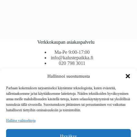
Verkkokaupan asiakaspalvelu
Ma-Pe 9:00-17:00
info@kalustepaikka.fi
020 798 3011
Hallinnoi suostumusta
Tavarantoimitus / Maksutavat
Toimitustavat
Parhaan kokemuksen tarjoamiseksi käytämme teknologioita, kuten evästeitä,
Maksutavat
tallentaaksemme ja/tai käyttääksemme laitetietoja. Näiden tekniikoiden hyväksyminen
Vaihto ja palautus
antaa meille mahdollisuuden käsitellä tietoja, kuten selauskäyttäytymistä tai yksilöllisiä
Reklamaatiot
tunnuksia tällä sivustolla. Suostumuksen jättäminen tai peruuttaminen voi vaikuttaa
haitallisesti tiettyihin ominaisuuksiin ja toimintoihin.
Tietoa
Hallitse vaihtoehtoja
Meistä
Rekisteri- ja tietosuojaseloste
Hyväksy