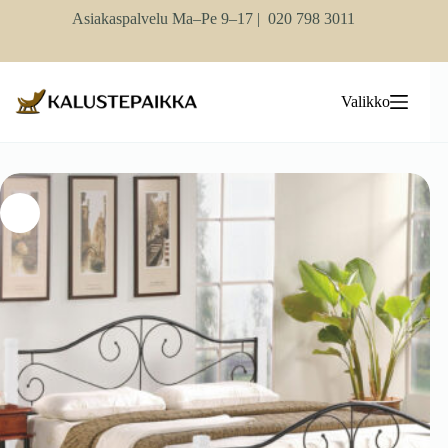
Skip
Asiakaspalvelu Ma–Pe 9–17 |
020 798 3011
to
content
Valikko