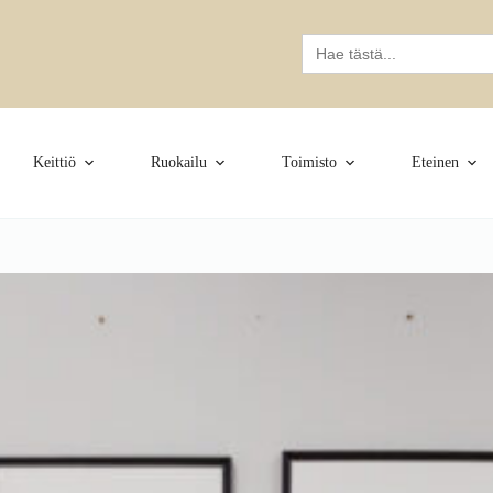
Search
for:
Keittiö
Ruokailu
Toimisto
Eteinen