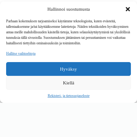
Hallinnoi suostumusta
Tavarantoimitus / Maksutavat
Toimitustavat
Parhaan kokemuksen tarjoamiseksi käytämme teknologioita, kuten evästeitä,
Maksutavat
tallentaaksemme ja/tai käyttääksemme laitetietoja. Näiden tekniikoiden hyväksyminen
Vaihto ja palautus
antaa meille mahdollisuuden käsitellä tietoja, kuten selauskäyttäytymistä tai yksilöllisiä
Reklamaatiot
tunnuksia tällä sivustolla. Suostumuksen jättäminen tai peruuttaminen voi vaikuttaa
haitallisesti tiettyihin ominaisuuksiin ja toimintoihin.
Tietoa
Hallitse vaihtoehtoja
Meistä
Rekisteri- ja tietosuojaseloste
Hyväksy
Copyright © 2026 Kalustepaikka
Kiellä
Verkkokauppa
Verkkokumppani Gramet
Rekisteri- ja tietosuojaseloste
Ostoskori