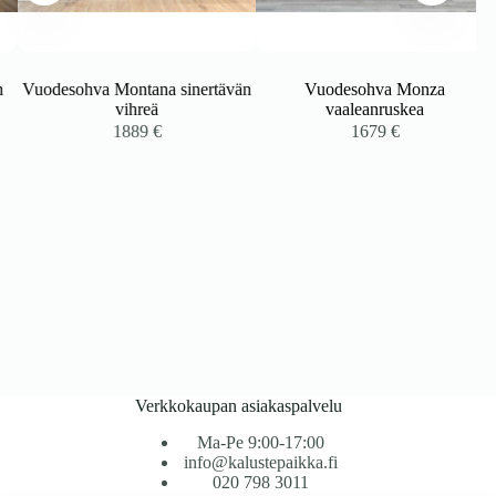
Vuodesohva Montana sinertävän
Vuodesohva Monza
vihreä
vaaleanruskea
kka:
1889
€
1679
€
Verkkokaupan asiakaspalvelu
Ma-Pe 9:00-17:00
info@kalustepaikka.fi
020 798 3011