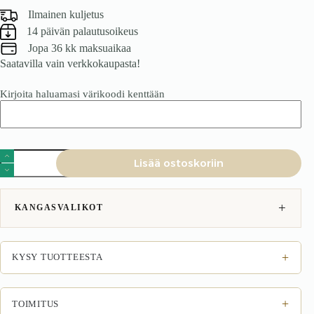
Ilmainen kuljetus
14 päivän palautusoikeus
Jopa 36 kk maksuaikaa
Saatavilla vain verkkokaupasta!
Kirjoita haluamasi värikoodi kenttään
Vuodesohva
Lisää ostoskoriin
Verona
2
beige
määrä
KANGASVALIKOT
+
KYSY TUOTTEESTA
+
TOIMITUS