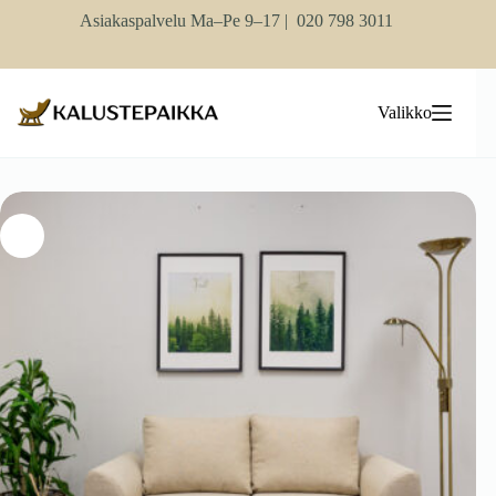
Skip
Asiakaspalvelu Ma–Pe 9–17 |
020 798 3011
to
content
Valikko