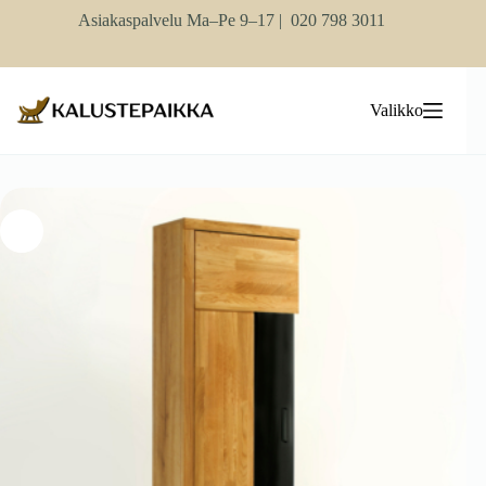
Skip
Asiakaspalvelu Ma–Pe 9–17 |
020 798 3011
to
content
Valikko