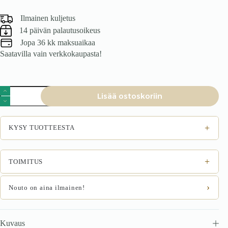
Ilmainen kuljetus
14 päivän palautusoikeus
Jopa 36 kk maksuaikaa
Saatavilla vain verkkokaupasta!
Tamminen
Lisää ostoskoriin
vitriini
Raro
90
määrä
+
KYSY TUOTTEESTA
+
TOIMITUS
›
Nouto on aina ilmainen!
Kuvaus