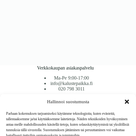
Verkkokaupan asiakaspalvelu
Ma-Pe 9:00-17:00
info@kalustepaikka.fi
020 798 3011
Hallinnoi suostumusta
Tavarantoimitus / Maksutavat
Toimitustavat
Parhaan kokemuksen tarjoamiseksi käytämme teknologioita, kuten evästeitä,
Maksutavat
tallentaaksemme ja/tai käyttääksemme laitetietoja. Näiden tekniikoiden hyväksyminen
Vaihto ja palautus
antaa meille mahdollisuuden käsitellä tietoja, kuten selauskäyttäytymistä tai yksilöllisiä
Reklamaatiot
tunnuksia tällä sivustolla. Suostumuksen jättäminen tai peruuttaminen voi vaikuttaa
haitallisesti tiettyihin ominaisuuksiin ja toimintoihin.