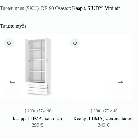
Tuotetunnus (SKU):
RE-90
Osastot:
Kaapit
,
SIUDY
,
Vitriinit
Tutustu myös
200
77
40
200
77
40
Kaappi LIIMA, valkoista
Kaappi LIIMA, sonoma tammi
399
€
349
€