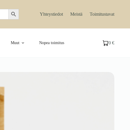
Search Button
Yhteystiedot
Meistä
Toimitustavat
0
€
Muut
Nopea toimitus
Ostoskori