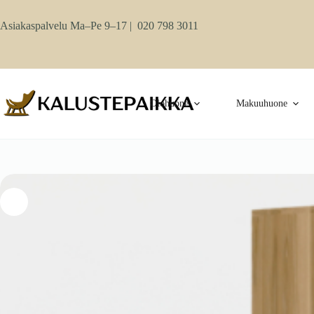
Skip
to
Asiakaspalvelu Ma–Pe 9–17 |
020 798 3011
content
Olohuone
Makuuhuone