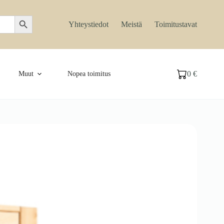
Search Button
Yhteystiedot
Meistä
Toimitustavat
0
€
Muut
Nopea toimitus
Ostoskori