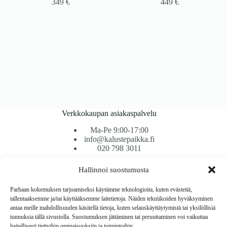
349
€
449
€
Verkkokaupan asiakaspalvelu
Ma-Pe 9:00-17:00
info@kalustepaikka.fi
020 798 3011
Hallinnoi suostumusta
Tavarantoimitus / Maksutavat
Toimitustavat
Parhaan kokemuksen tarjoamiseksi käytämme teknologioita, kuten evästeitä,
Maksutavat
tallentaaksemme ja/tai käyttääksemme laitetietoja. Näiden tekniikoiden hyväksyminen
Vaihto ja palautus
antaa meille mahdollisuuden käsitellä tietoja, kuten selauskäyttäytymistä tai yksilöllisiä
Reklamaatiot
tunnuksia tällä sivustolla. Suostumuksen jättäminen tai peruuttaminen voi vaikuttaa
haitallisesti tiettyihin ominaisuuksiin ja toimintoihin.