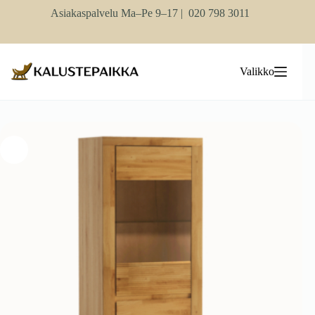
Skip
Asiakaspalvelu Ma–Pe 9–17 |
020 798 3011
to
content
Valikko