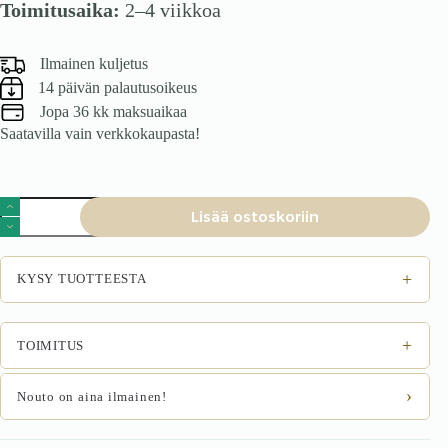
Toimitusaika:
2–4 viikkoa
Ilmainen kuljetus
14 päivän palautusoikeus
Jopa 36 kk maksuaikaa
Saatavilla vain verkkokaupasta!
Tamminen
Lisää ostoskoriin
vitriinikappi
BRUNO
81
määrä
+
KYSY TUOTTEESTA
+
TOIMITUS
›
Nouto on aina ilmainen!