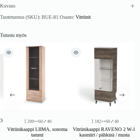
Kuvaus
Tuotetunnus (SKU):
BUE-81
Osasto:
Vitriinit
Tutustu myös
200
60
40
182
60
40
Vitriinikaappi LIIMA, sonoma
Vitriinikaappi RAVENO 2 W-1,
tammi
kasmiiri / pähkinä / musta