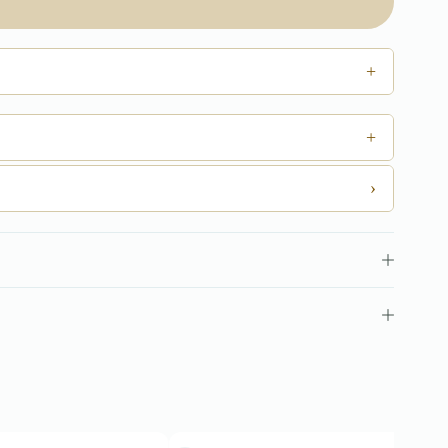
+
+
›