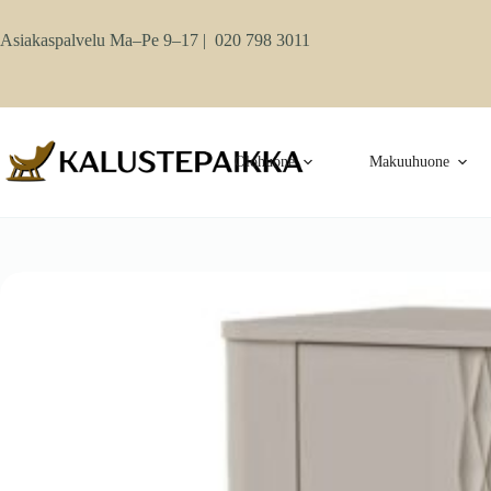
Skip
to
Asiakaspalvelu Ma–Pe 9–17 |
020 798 3011
content
Olohuone
Makuuhuone