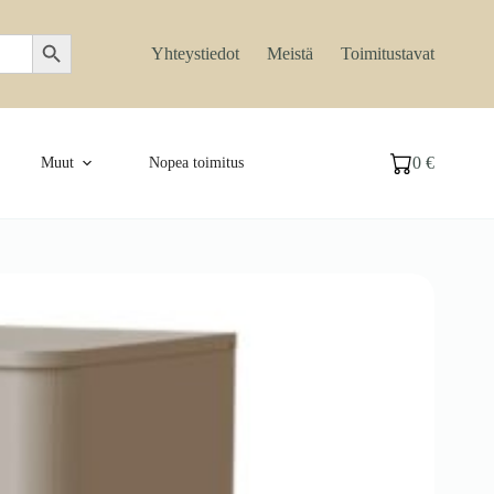
Search Button
Yhteystiedot
Meistä
Toimitustavat
0
€
Muut
Nopea toimitus
Ostoskori