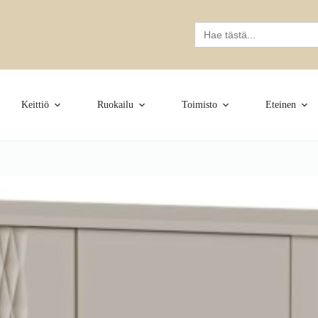
Search
for:
Keittiö
Ruokailu
Toimisto
Eteinen