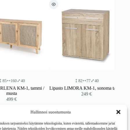
160
40
82
77
40
NA KM-1, tammi /
Lipasto LIMORA KM-1, sonoma tammi
usta
249
€
99
€
Hallinnoi suostumusta
ksen tarjoamiseksi käytämme teknologioita, kuten evästeitä, tallentaaksemme ja/tai
laitetietoja. Näiden tekniikoiden hyväksyminen antaa meille mahdollisuuden käsitellä