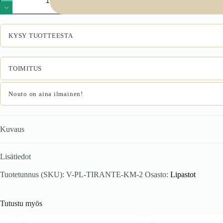
2
rinna
rahakott
kašmiirist
KYSY TUOTTEESTA
määrä
TOIMITUS
Nouto on aina ilmainen!
Kuvaus
Lisätiedot
Tuotetunnus (SKU):
V-PL-TIRANTE-KM-2
Osasto:
Lipastot
Tutustu myös