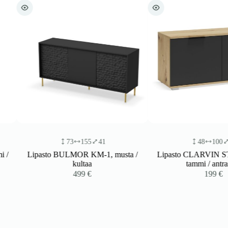
73
155
41
48
100
38
Lipasto BULMOR KM-1, musta /
Lipasto CLARVIN ST-100,
kultaa
tammi / antrasiitti
499
€
199
€