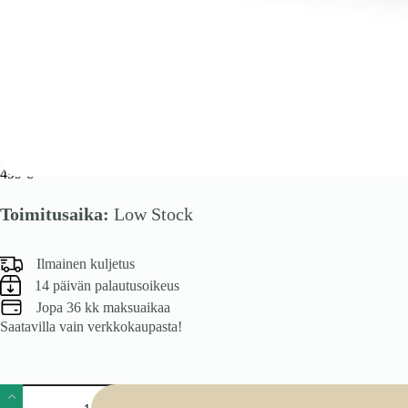
TIRANTE KM-2 rinna rahakott kašmiirist
499
€
Toimitusaika:
Low Stock
Ilmainen kuljetus
14 päivän palautusoikeus
Jopa 36 kk maksuaikaa
Saatavilla vain verkkokaupasta!
TIRANTE
KM-