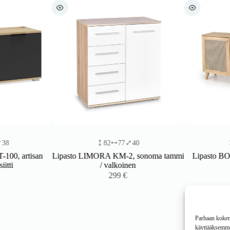
82
77
40
85
 artisan
Lipasto LIMORA KM-2, sonoma tammi
Lipasto BORLE
/ valkoinen
m
299
€
4
Parhaan kokemu
käyttääksemme 