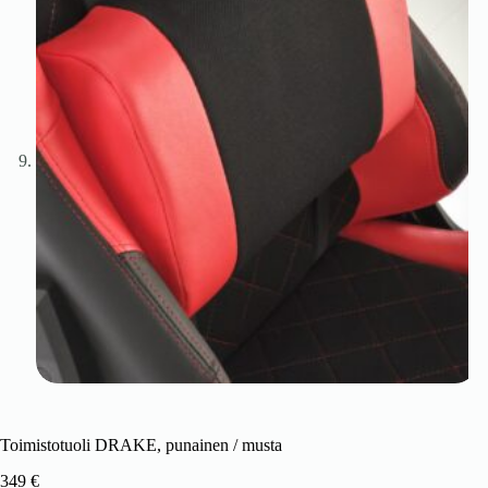
Toimistotuoli DRAKE, punainen / musta
349
€