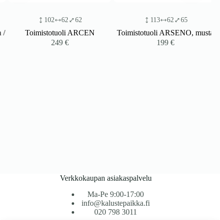
102
62
62
113
62
65
Toimistotuoli ARCEN
Toimistotuoli ARSENO, musta
249
€
199
€
Verkkokaupan asiakaspalvelu
Ma-Pe 9:00-17:00
info@kalustepaikka.fi
020 798 3011