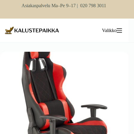
Skip
Asiakaspalvelu Ma–Pe 9–17 |
020 798 3011
to
content
Valikko