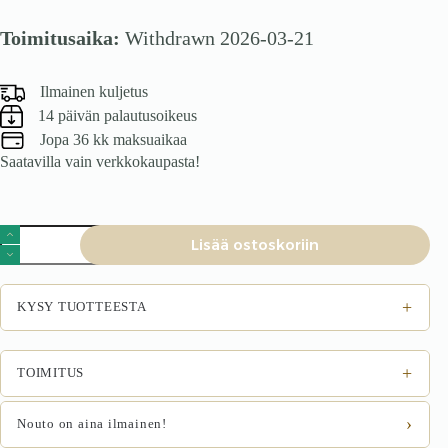
Toimitusaika:
Withdrawn 2026-03-21
Ilmainen kuljetus
14 päivän palautusoikeus
Jopa 36 kk maksuaikaa
Saatavilla vain verkkokaupasta!
Toimistotuoli
Lisää ostoskoriin
DRAKE,
punainen
/
musta
+
KYSY TUOTTEESTA
määrä
+
TOIMITUS
›
Nouto on aina ilmainen!