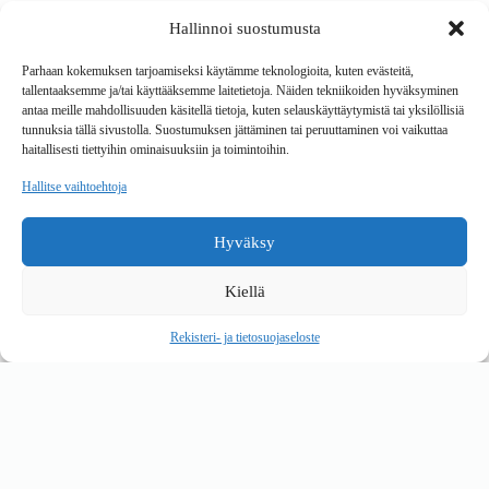
Hallinnoi suostumusta
Tavarantoimitus / Maksutavat
Toimitustavat
Parhaan kokemuksen tarjoamiseksi käytämme teknologioita, kuten evästeitä,
Maksutavat
tallentaaksemme ja/tai käyttääksemme laitetietoja. Näiden tekniikoiden hyväksyminen
Vaihto ja palautus
antaa meille mahdollisuuden käsitellä tietoja, kuten selauskäyttäytymistä tai yksilöllisiä
Reklamaatiot
tunnuksia tällä sivustolla. Suostumuksen jättäminen tai peruuttaminen voi vaikuttaa
haitallisesti tiettyihin ominaisuuksiin ja toimintoihin.
Tietoa
Hallitse vaihtoehtoja
Meistä
Rekisteri- ja tietosuojaseloste
Hyväksy
Copyright © 2026 Kalustepaikka
Kiellä
Verkkokauppa
Verkkokumppani Gramet
Rekisteri- ja tietosuojaseloste
Ostoskori