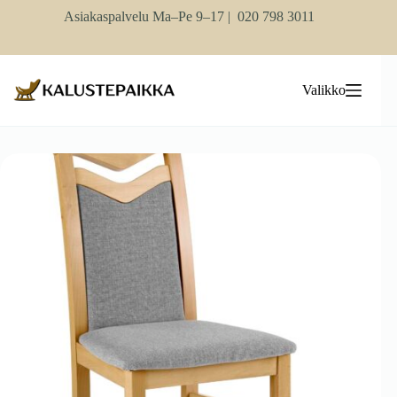
Skip
Asiakaspalvelu Ma–Pe 9–17 |
020 798 3011
to
content
Valikko