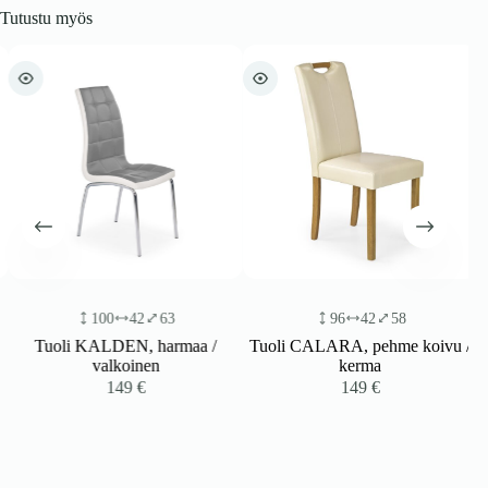
Tutustu myös
100
42
63
96
42
58
Tuoli KALDEN, harmaa /
Tuoli CALARA, pehme koivu /
valkoinen
kerma
149
€
149
€