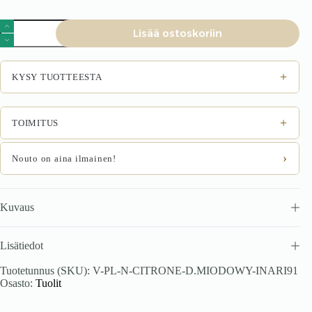
Tuoli
Lisää ostoskoriin
CITRONA,
tammi
/
Inari
+
KYSY TUOTTEESTA
91
määrä
+
TOIMITUS
›
Nouto on aina ilmainen!
Kuvaus
Lisätiedot
Tuotetunnus (SKU):
V-PL-N-CITRONE-D.MIODOWY-INARI91
Osasto:
Tuolit