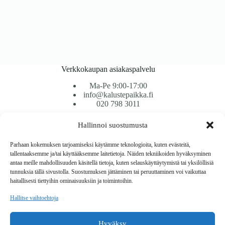
Verkkokaupan asiakaspalvelu
Ma-Pe 9:00-17:00
info@kalustepaikka.fi
020 798 3011
Hallinnoi suostumusta
Tavarantoimitus / Maksutavat
Toimitustavat
Parhaan kokemuksen tarjoamiseksi käytämme teknologioita, kuten evästeitä,
Maksutavat
tallentaaksemme ja/tai käyttääksemme laitetietoja. Näiden tekniikoiden hyväksyminen
Vaihto ja palautus
antaa meille mahdollisuuden käsitellä tietoja, kuten selauskäyttäytymistä tai yksilöllisiä
Reklamaatiot
tunnuksia tällä sivustolla. Suostumuksen jättäminen tai peruuttaminen voi vaikuttaa
haitallisesti tiettyihin ominaisuuksiin ja toimintoihin.
Tietoa
Hallitse vaihtoehtoja
Meistä
Rekisteri- ja tietosuojaseloste
Hyväksy