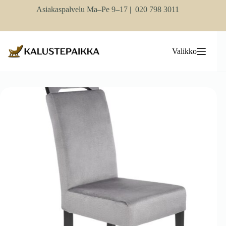
Skip
Asiakaspalvelu Ma–Pe 9–17 |
020 798 3011
to
content
Valikko