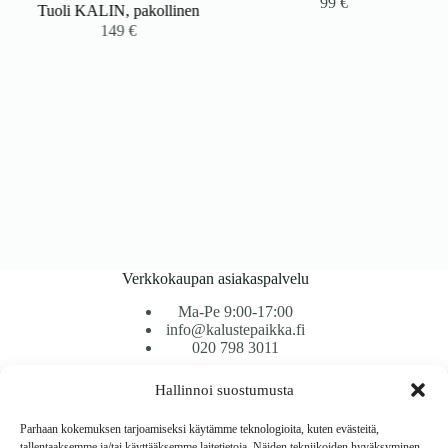
99
€
Tuoli KALIN, pakollinen
149
€
Verkkokaupan asiakaspalvelu
Ma-Pe 9:00-17:00
info@kalustepaikka.fi
020 798 3011
Hallinnoi suostumusta
Tavarantoimitus / Maksutavat
Toimitustavat
Parhaan kokemuksen tarjoamiseksi käytämme teknologioita, kuten evästeitä,
Maksutavat
tallentaaksemme ja/tai käyttääksemme laitetietoja. Näiden tekniikoiden hyväksyminen