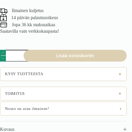
Ilmainen kuljetus
14 päivän palautusoikeus
Jopa 36 kk maksuaikaa
Saatavilla vain verkkokaupasta!
Tuoli
Lisää ostoskoriin
CLARVEN,
musta
/
Monoliitti
+
KYSY TUOTTEESTA
85
määrä
+
TOIMITUS
›
Nouto on aina ilmainen!
Kuvaus