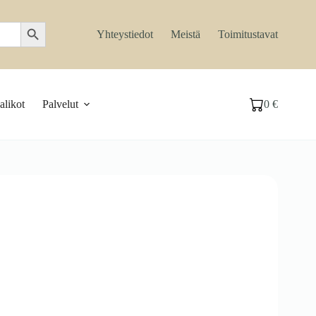
Search Button
Yhteystiedot
Meistä
Toimitustavat
likot
Palvelut
0
€
Ostoskori