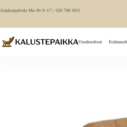
Skip
to
Asiakaspalvelu Ma–Pe 9–17 |
020 798 3011
content
Vuodesohvat
Kulmasoh