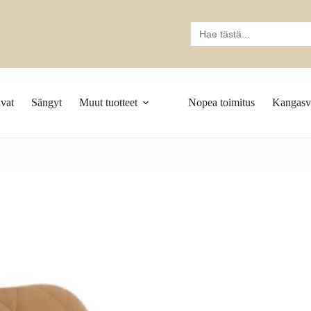
Search
for:
vat
Sängyt
Muut tuotteet
Nopea toimitus
Kangasva