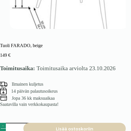
Tuoli FARADO, beige
149
€
Toimitusaika:
Toimitusaika arviolta 23.10.2026
Ilmainen kuljetus
14 päivän palautusoikeus
Jopa 36 kk maksuaikaa
Saatavilla vain verkkokaupasta!
Tuoli
Lisää ostoskoriin
FARADO,