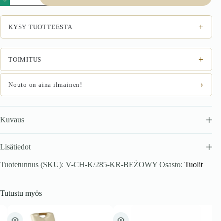
beige
määrä
+
KYSY TUOTTEESTA
+
TOIMITUS
›
Nouto on aina ilmainen!
Kuvaus
Lisätiedot
Tuotetunnus (SKU):
V-CH-K/285-KR-BEŻOWY
Osasto:
Tuolit
Tutustu myös