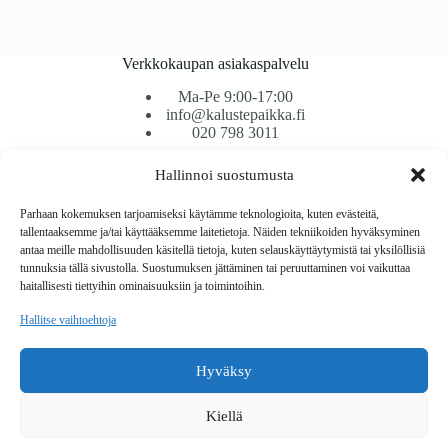
Verkkokaupan asiakaspalvelu
Ma-Pe 9:00-17:00
info@kalustepaikka.fi
020 798 3011
Hallinnoi suostumusta
Tavarantoimitus / Maksutavat
Toimitustavat
Parhaan kokemuksen tarjoamiseksi käytämme teknologioita, kuten evästeitä,
Maksutavat
tallentaaksemme ja/tai käyttääksemme laitetietoja. Näiden tekniikoiden hyväksyminen
Vaihto ja palautus
antaa meille mahdollisuuden käsitellä tietoja, kuten selauskäyttäytymistä tai yksilöllisiä
Reklamaatiot
tunnuksia tällä sivustolla. Suostumuksen jättäminen tai peruuttaminen voi vaikuttaa
haitallisesti tiettyihin ominaisuuksiin ja toimintoihin.
Tietoa
Hallitse vaihtoehtoja
Meistä
Rekisteri- ja tietosuojaseloste
Hyväksy
Copyright © 2026 Kalustepaikka
Kiellä
Verkkokauppa
Verkkokumppani Gramet