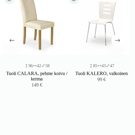
96
42
58
85
43
47
Tuoli CALARA, pehme koivu /
Tuoli KALERO, valkoinen
kerma
99
€
149
€