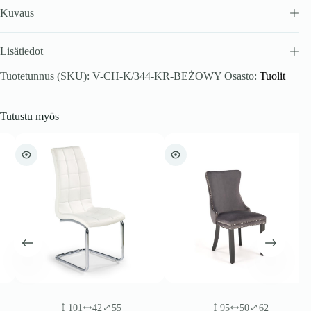
Kuvaus
Lisätiedot
Tuotetunnus (SKU):
V-CH-K/344-KR-BEŻOWY
Osasto:
Tuolit
Tutustu myös
101
42
55
95
50
62