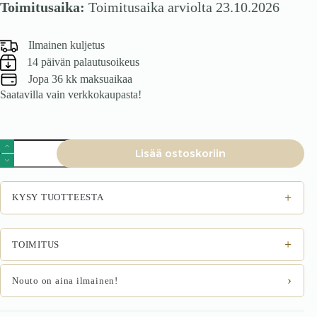
Toimitusaika:
Toimitusaika arviolta 23.10.2026
Ilmainen kuljetus
14 päivän palautusoikeus
Jopa 36 kk maksuaikaa
Saatavilla vain verkkokaupasta!
Tuoli
Lisää ostoskoriin
Fedro,
beige
määrä
+
KYSY TUOTTEESTA
+
TOIMITUS
›
Nouto on aina ilmainen!