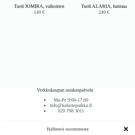
Tuoli JOMIRA, valkoinen
Tuoli ALARIA, harmaa
149
€
249
€
Verkkokaupan asiakaspalvelu
Ma-Pe 9:00-17:00
info@kalustepaikka.fi
020 798 3011
Tavarantoimitus / Maksutavat
Hallinnoi suostumusta
Toimitustavat