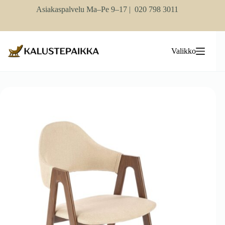
Skip
Asiakaspalvelu Ma–Pe 9–17 |
020 798 3011
to
content
Valikko