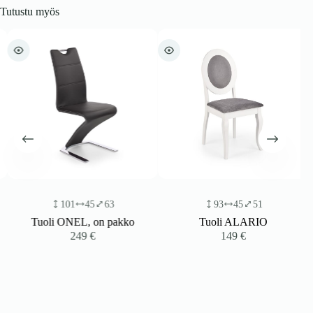
Tutustu myös
101
45
63
93
45
51
Tuoli ONEL, on pakko
Tuoli ALARIO
249
€
149
€