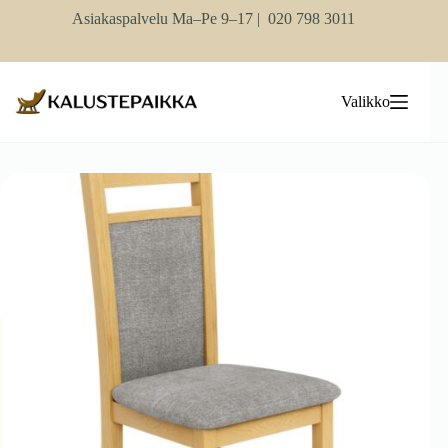
Skip
Asiakaspalvelu Ma–Pe 9–17 |
020 798 3011
to
content
Valikko