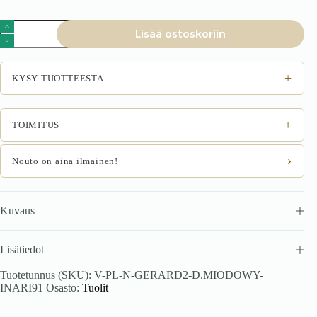
Tuoli
Lisää ostoskoriin
GERAV
2,
tammi
/
+
KYSY TUOTTEESTA
Inari
91
määrä
+
TOIMITUS
›
Nouto on aina ilmainen!
Kuvaus
Lisätiedot
Tuotetunnus (SKU):
V-PL-N-GERARD2-D.MIODOWY-
INARI91
Osasto:
Tuolit