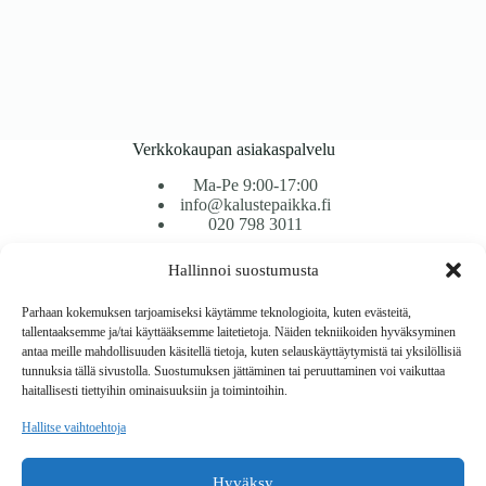
Verkkokaupan asiakaspalvelu
Ma-Pe 9:00-17:00
info@kalustepaikka.fi
020 798 3011
Hallinnoi suostumusta
Tavarantoimitus / Maksutavat
Toimitustavat
Parhaan kokemuksen tarjoamiseksi käytämme teknologioita, kuten evästeitä,
Maksutavat
tallentaaksemme ja/tai käyttääksemme laitetietoja. Näiden tekniikoiden hyväksyminen
Vaihto ja palautus
antaa meille mahdollisuuden käsitellä tietoja, kuten selauskäyttäytymistä tai yksilöllisiä
Reklamaatiot
tunnuksia tällä sivustolla. Suostumuksen jättäminen tai peruuttaminen voi vaikuttaa
haitallisesti tiettyihin ominaisuuksiin ja toimintoihin.
Tietoa
Hallitse vaihtoehtoja
Meistä
Rekisteri- ja tietosuojaseloste
Hyväksy