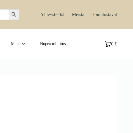
Search Button
Yhteystiedot
Meistä
Toimitustavat
0
€
Muut
Nopea toimitus
Ostoskori