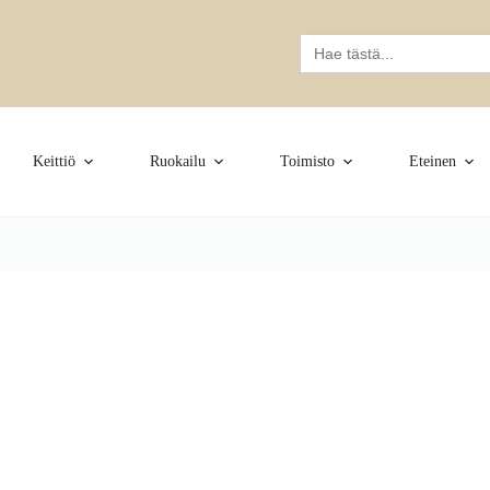
Search
for:
Keittiö
Ruokailu
Toimisto
Eteinen