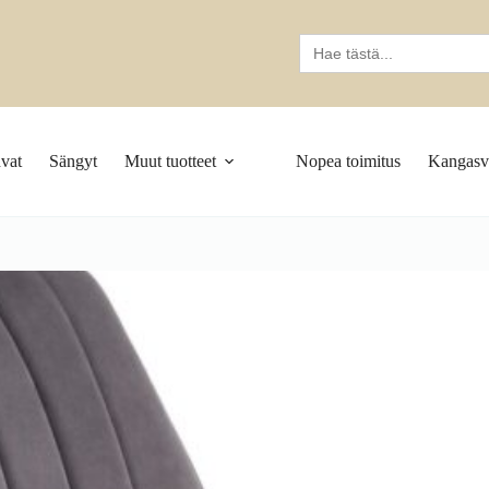
Search
for:
vat
Sängyt
Muut tuotteet
Nopea toimitus
Kangasva