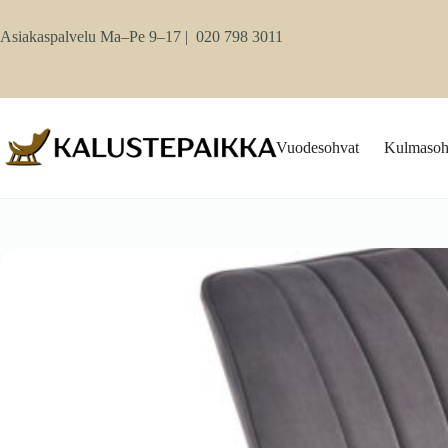
Skip
to
Asiakaspalvelu Ma–Pe 9–17 |
020 798 3011
content
Vuodesohvat
Kulmasoh