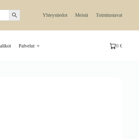
Search Button
Yhteystiedot
Meistä
Toimitustavat
likot
Palvelut
0
€
Ostoskori