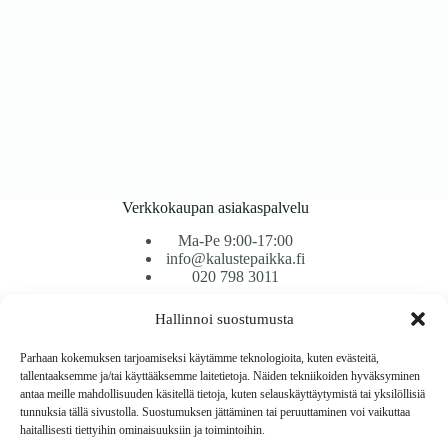
Verkkokaupan asiakaspalvelu
Ma-Pe 9:00-17:00
info@kalustepaikka.fi
020 798 3011
Hallinnoi suostumusta
Tavarantoimitus / Maksutavat
Toimitustavat
Parhaan kokemuksen tarjoamiseksi käytämme teknologioita, kuten evästeitä,
Maksutavat
tallentaaksemme ja/tai käyttääksemme laitetietoja. Näiden tekniikoiden hyväksyminen
Vaihto ja palautus
antaa meille mahdollisuuden käsitellä tietoja, kuten selauskäyttäytymistä tai yksilöllisiä
Reklamaatiot
tunnuksia tällä sivustolla. Suostumuksen jättäminen tai peruuttaminen voi vaikuttaa
haitallisesti tiettyihin ominaisuuksiin ja toimintoihin.