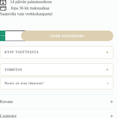
14 päivän palautusoikeus
Jopa 36 kk maksuaikaa
Saatavilla vain verkkokaupasta!
Tuoli
Lisää ostoskoriin
GRALIN,
halli
määrä
+
KYSY TUOTTEESTA
+
TOIMITUS
›
Nouto on aina ilmainen!
Kuvaus
Lisätiedot