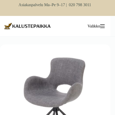
Skip
Asiakaspalvelu Ma–Pe 9–17 |
020 798 3011
to
content
Valikko