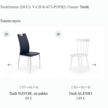
Tuotetunnus (SKU):
V-CH-K/475-POPIEL
Osasto:
Tuolit
Tutustu myös
97
44
41
85
50
45
Tuoli NAVOR, on pakko
Tuoli ALENIO
99
€
149
€