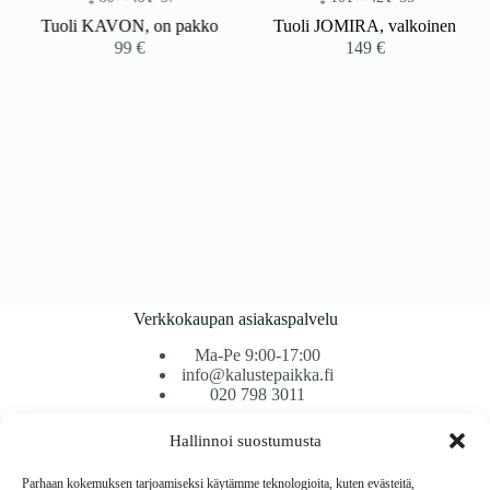
Tuoli KAVON, on pakko
Tuoli JOMIRA, valkoinen
99
€
149
€
Verkkokaupan asiakaspalvelu
Ma-Pe 9:00-17:00
info@kalustepaikka.fi
020 798 3011
Hallinnoi suostumusta
Tavarantoimitus / Maksutavat
Toimitustavat
Parhaan kokemuksen tarjoamiseksi käytämme teknologioita, kuten evästeitä,