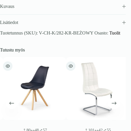
Kuvaus
Lisätiedot
Tuotetunnus (SKU):
V-CH-K/282-KR-BEŻOWY
Osasto:
Tuolit
Tutustu myös
80
48
57
101
42
55