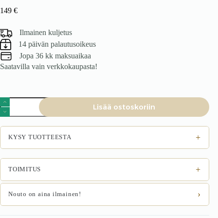
149
€
Ilmainen kuljetus
14 päivän palautusoikeus
Jopa 36 kk maksuaikaa
Saatavilla vain verkkokaupasta!
Tuoli
Lisää ostoskoriin
Gravio,
beige
määrä
+
KYSY TUOTTEESTA
+
TOIMITUS
›
Nouto on aina ilmainen!