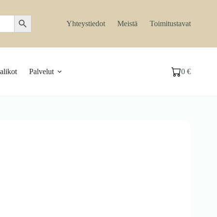
Search Button
Yhteystiedot
Meistä
Toimitustavat
likot
Palvelut
0
€
Ostoskori