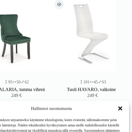
50
62
101
45
63
A, tumma vihreä
Tuoli HAVARO, valkoinen
49
€
249
€
Hallinnoi suostumusta
ksen tarjoamiseksi käytämme teknologioita, kuten evästeitä, tallentaaksemme ja/tai
laitetietoja. Näiden tekniikoiden hyväksyminen antaa meille mahdollisuuden käsitellä
 selauskäyttäytymistä tai yksilöllisiä tunnuksia tällä sivustolla. Suostumuksen jättäminen