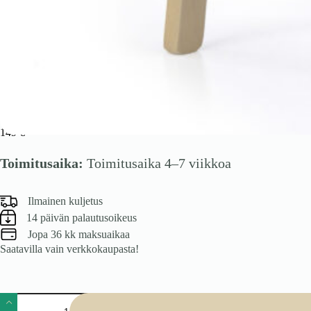
Tuoli HUBERO, tammi / Inari 23
149
€
Toimitusaika:
Toimitusaika 4–7 viikkoa
Ilmainen kuljetus
14 päivän palautusoikeus
Jopa 36 kk maksuaikaa
Saatavilla vain verkkokaupasta!
Tuoli
HUBERO,