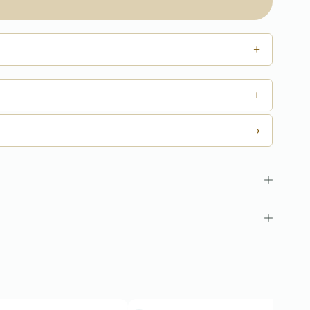
+
+
›