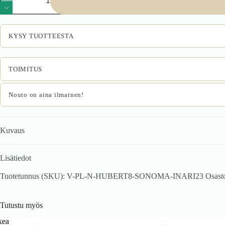
tammi
/
Inari
23
KYSY TUOTTEESTA
määrä
TOIMITUS
Nouto on aina ilmainen!
Kuvaus
Lisätiedot
Tuotetunnus (SKU):
V-PL-N-HUBERT8-SONOMA-INARI23
Osast
Tutustu myös