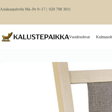
Skip
to
Asiakaspalvelu Ma–Pe 9–17 |
020 798 3011
content
Vuodesohvat
Kulmasoh