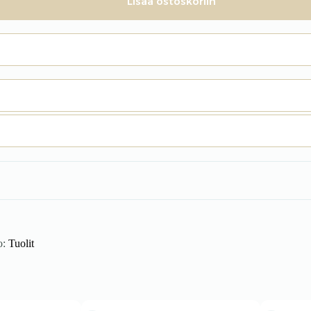
Lisää ostoskoriin
o:
Tuolit