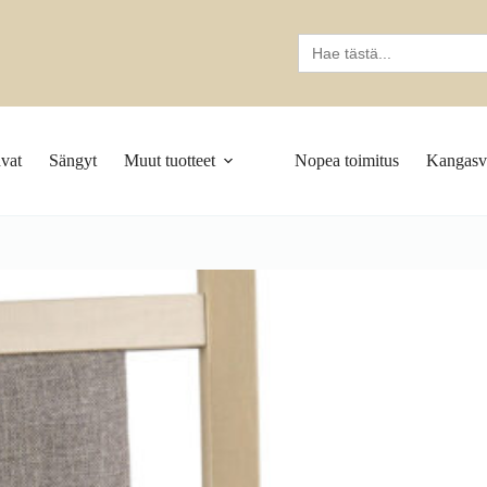
Search
for:
vat
Sängyt
Muut tuotteet
Nopea toimitus
Kangasva