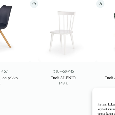
85
50
45
95
kko
Tuoli ALENIO
Tuoli ALARI
149
€
2
Parhaan kokemu
käyttääksemme 
tietoja, kuten