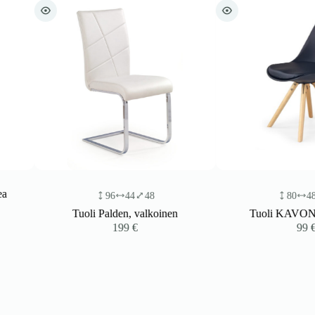
96
44
48
80
48
57
Tuoli Palden, valkoinen
Tuoli KAVON, on pa
199
€
99
€