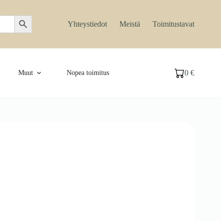
Search Button
Yhteystiedot
Meistä
Toimitustavat
0
€
Muut
Nopea toimitus
Ostoskori