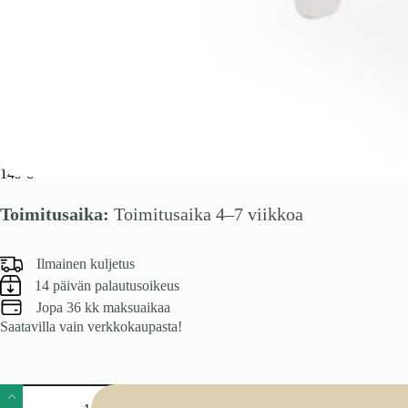
Tuoli Hubert, valkoinen/Inari 23
149
€
Toimitusaika:
Toimitusaika 4–7 viikkoa
Ilmainen kuljetus
14 päivän palautusoikeus
Jopa 36 kk maksuaikaa
Saatavilla vain verkkokaupasta!
Tuoli
Hubert,