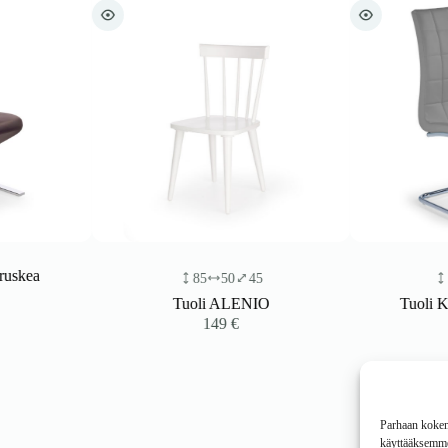
kea
85
50
45
101
Tuoli ALENIO
Tuoli KAR
149
€
1
Parhaan kokemu
käyttääksemme 