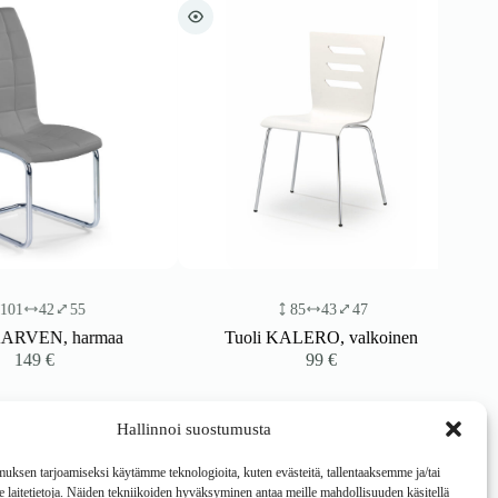
42
55
85
43
47
VEN, harmaa
Tuoli KALERO, valkoinen
49
€
99
€
Hallinnoi suostumusta
ksen tarjoamiseksi käytämme teknologioita, kuten evästeitä, tallentaaksemme ja/tai
laitetietoja. Näiden tekniikoiden hyväksyminen antaa meille mahdollisuuden käsitellä