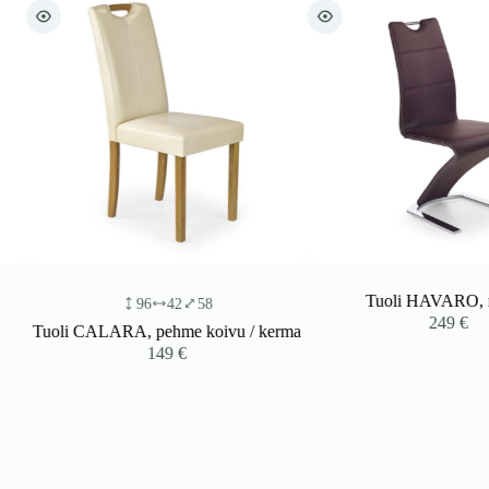
Tuoli HAVARO, rus
96
42
58
249
€
Tuoli CALARA, pehme koivu / kerma
149
€