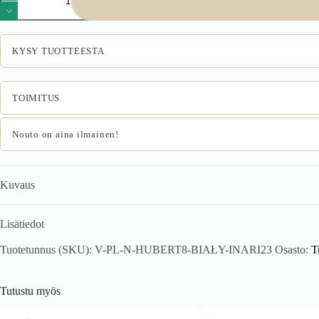
valkoinen/Inari
23
määrä
KYSY TUOTTEESTA
TOIMITUS
Nouto on aina ilmainen!
Kuvaus
Lisätiedot
Tuotetunnus (SKU):
V-PL-N-HUBERT8-BIAŁY-INARI23
Osasto:
T
Tutustu myös