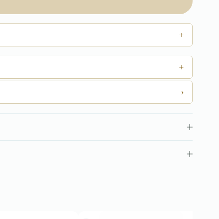
+
+
›