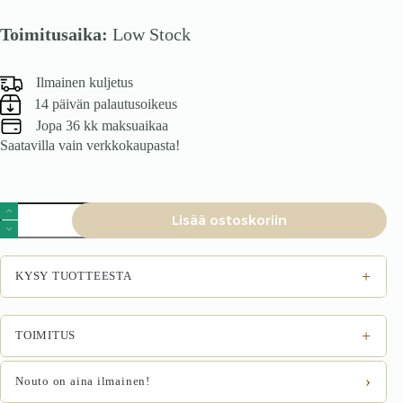
Toimitusaika:
Low Stock
Ilmainen kuljetus
14 päivän palautusoikeus
Jopa 36 kk maksuaikaa
Saatavilla vain verkkokaupasta!
Tuoli
Lisää ostoskoriin
KANEN,
kaneli
määrä
+
KYSY TUOTTEESTA
+
TOIMITUS
›
Nouto on aina ilmainen!