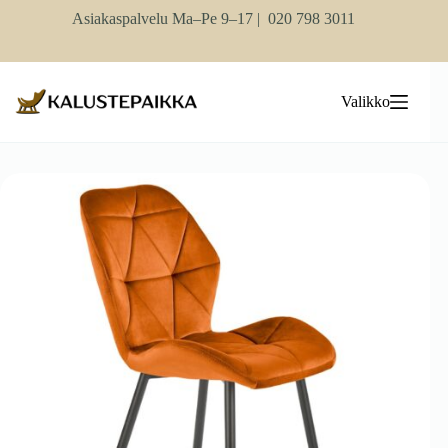
Skip
Asiakaspalvelu Ma–Pe 9–17 |
020 798 3011
to
content
Valikko