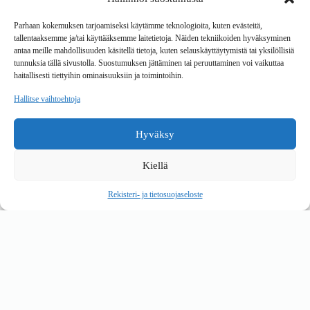
Tavarantoimitus / Maksutavat
Toimitustavat
Parhaan kokemuksen tarjoamiseksi käytämme teknologioita, kuten evästeitä,
Maksutavat
tallentaaksemme ja/tai käyttääksemme laitetietoja. Näiden tekniikoiden hyväksyminen
Vaihto ja palautus
antaa meille mahdollisuuden käsitellä tietoja, kuten selauskäyttäytymistä tai yksilöllisiä
Reklamaatiot
tunnuksia tällä sivustolla. Suostumuksen jättäminen tai peruuttaminen voi vaikuttaa
haitallisesti tiettyihin ominaisuuksiin ja toimintoihin.
Tietoa
Hallitse vaihtoehtoja
Meistä
Rekisteri- ja tietosuojaseloste
Hyväksy
Copyright © 2026 Kalustepaikka
Kiellä
Verkkokauppa
Verkkokumppani Gramet
Rekisteri- ja tietosuojaseloste
Ostoskori