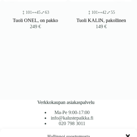
101
45
63
101
42
55
Tuoli ONEL, on pakko
Tuoli KALIN, pakollinen
249
€
149
€
Verkkokaupan asiakaspalvelu
Ma-Pe 9:00-17:00
info@kalustepaikka.fi
020 798 3011
Hallinnoi suostumusta