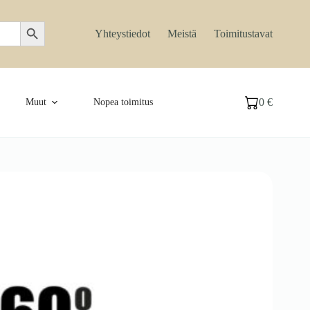
Search Button
Yhteystiedot
Meistä
Toimitustavat
0
€
Muut
Nopea toimitus
Ostoskori