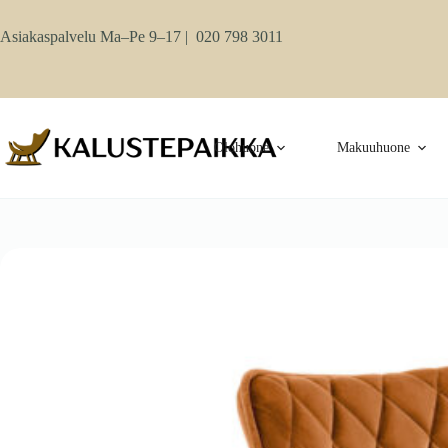
Skip
to
Asiakaspalvelu Ma–Pe 9–17 |
020 798 3011
content
Olohuone
Makuuhuone