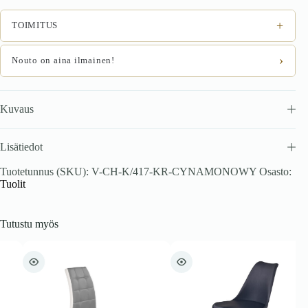
+
TOIMITUS
›
Nouto on aina ilmainen!
Kuvaus
Lisätiedot
Tuotetunnus (SKU):
V-CH-K/417-KR-CYNAMONOWY
Osasto:
Tuolit
Tutustu myös