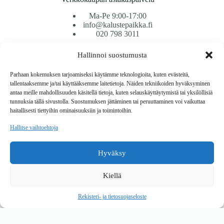
Ma-Pe 9:00-17:00
info@kalustepaikka.fi
020 798 3011
Hallinnoi suostumusta
Tavarantoimitus / Maksutavat
Toimitustavat
Parhaan kokemuksen tarjoamiseksi käytämme teknologioita, kuten evästeitä,
Maksutavat
tallentaaksemme ja/tai käyttääksemme laitetietoja. Näiden tekniikoiden hyväksyminen
Vaihto ja palautus
antaa meille mahdollisuuden käsitellä tietoja, kuten selauskäyttäytymistä tai yksilöllisiä
Reklamaatiot
tunnuksia tällä sivustolla. Suostumuksen jättäminen tai peruuttaminen voi vaikuttaa
haitallisesti tiettyihin ominaisuuksiin ja toimintoihin.
Tietoa
Hallitse vaihtoehtoja
Meistä
Rekisteri- ja tietosuojaseloste
Hyväksy
Copyright © 2026 Kalustepaikka
Kiellä
Verkkokauppa
Verkkokumppani Gramet
Rekisteri- ja tietosuojaseloste
Ostoskori