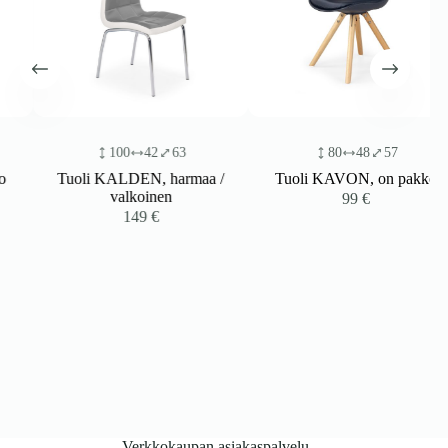
100
42
63
80
48
57
Tuoli KALDEN, harmaa /
Tuoli KAVON, on pakko
valkoinen
99
€
149
€
Verkkokaupan asiakaspalvelu