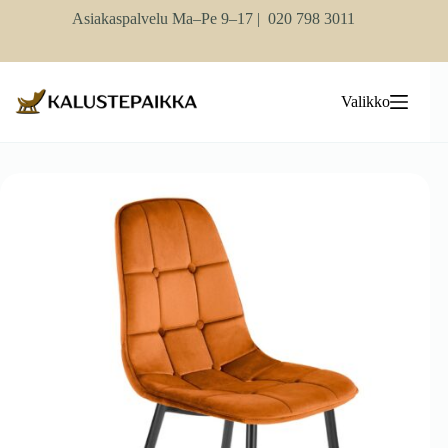
Skip
Asiakaspalvelu Ma–Pe 9–17 |
020 798 3011
to
content
Valikko