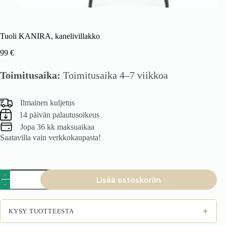
Tuoli KANIRA, kanelivillakko
99
€
Toimitusaika:
Toimitusaika 4–7 viikkoa
Ilmainen kuljetus
14 päivän palautusoikeus
Jopa 36 kk maksuaikaa
Saatavilla vain verkkokaupasta!
Tuoli
Lisää ostoskoriin
KANIRA,
kanelivillakko
määrä
+
KYSY TUOTTEESTA