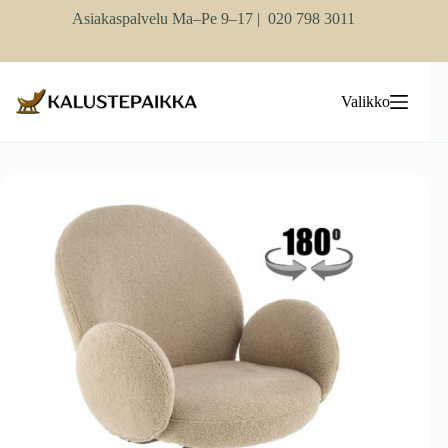
Skip
Asiakaspalvelu Ma–Pe 9–17 |
020 798 3011
to
content
Valikko