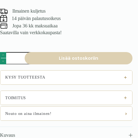
Ilmainen kuljetus
14 päivän palautusoikeus
Jopa 36 kk maksuaikaa
Saatavilla vain verkkokaupasta!
Tuoli
Lisää ostoskoriin
KAPRA,
kaputsiinokahvi
määrä
+
KYSY TUOTTEESTA
+
TOIMITUS
›
Nouto on aina ilmainen!
Kuvaus