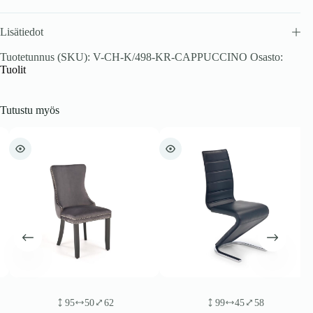
Lisätiedot
Tuotetunnus (SKU):
V-CH-K/498-KR-CAPPUCCINO
Osasto:
Tuolit
Tutustu myös
95
50
62
99
45
58