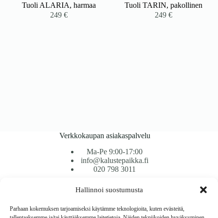
Tuoli ALARIA, harmaa
Tuoli TARIN, pakollinen
249
€
249
€
Verkkokaupan asiakaspalvelu
Ma-Pe 9:00-17:00
info@kalustepaikka.fi
020 798 3011
Hallinnoi suostumusta
Tavarantoimitus / Maksutavat
Toimitustavat
Parhaan kokemuksen tarjoamiseksi käytämme teknologioita, kuten evästeitä,
Maksutavat
tallentaaksemme ja/tai käyttääksemme laitetietoja. Näiden tekniikoiden hyväksyminen