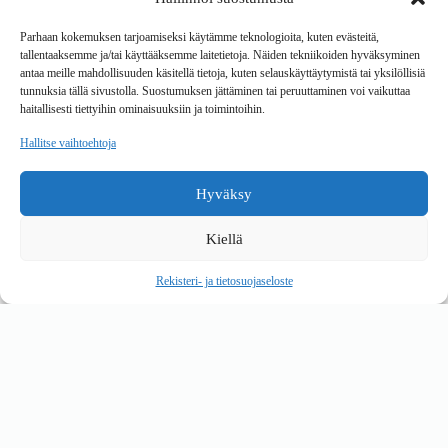
Tavarantoimitus / Maksutavat
Toimitustavat
Parhaan kokemuksen tarjoamiseksi käytämme teknologioita, kuten evästeitä,
Maksutavat
tallentaaksemme ja/tai käyttääksemme laitetietoja. Näiden tekniikoiden hyväksyminen
Vaihto ja palautus
antaa meille mahdollisuuden käsitellä tietoja, kuten selauskäyttäytymistä tai yksilöllisiä
Reklamaatiot
tunnuksia tällä sivustolla. Suostumuksen jättäminen tai peruuttaminen voi vaikuttaa
haitallisesti tiettyihin ominaisuuksiin ja toimintoihin.
Tietoa
Hallitse vaihtoehtoja
Meistä
Rekisteri- ja tietosuojaseloste
Hyväksy
Copyright © 2026 Kalustepaikka
Kiellä
Verkkokauppa
Verkkokumppani Gramet
Rekisteri- ja tietosuojaseloste
Ostoskori