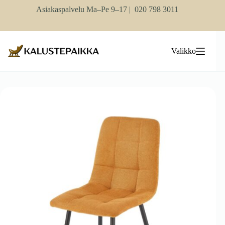
Skip
Asiakaspalvelu Ma–Pe 9–17 |
020 798 3011
to
content
Valikko