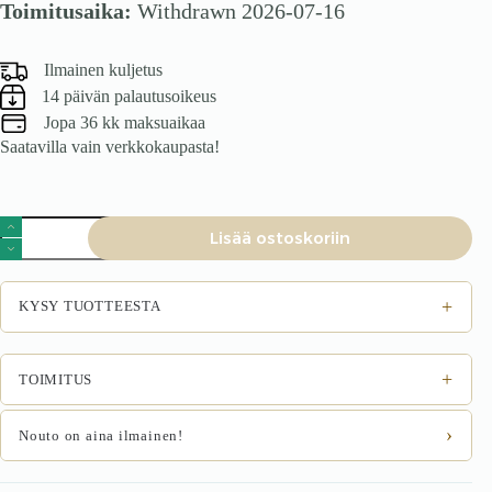
Toimitusaika:
Withdrawn 2026-07-16
Ilmainen kuljetus
14 päivän palautusoikeus
Jopa 36 kk maksuaikaa
Saatavilla vain verkkokaupasta!
Tuoli
Lisää ostoskoriin
KENDRA,
sinipaprika
määrä
+
KYSY TUOTTEESTA
+
TOIMITUS
›
Nouto on aina ilmainen!