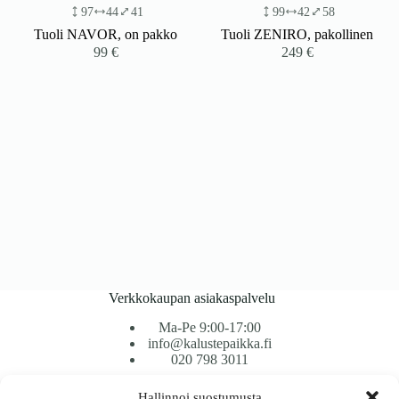
97
44
41
99
42
58
Tuoli NAVOR, on pakko
Tuoli ZENIRO, pakollinen
99
€
249
€
Verkkokaupan asiakaspalvelu
Ma-Pe 9:00-17:00
info@kalustepaikka.fi
020 798 3011
Hallinnoi suostumusta