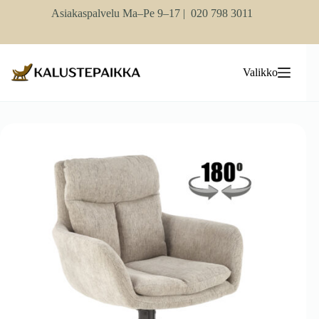
Skip
Asiakaspalvelu Ma–Pe 9–17 |
020 798 3011
to
content
Valikko