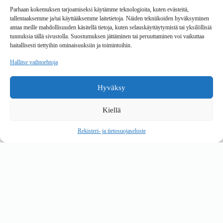
Toimitustavat
Parhaan kokemuksen tarjoamiseksi käytämme teknologioita, kuten evästeitä,
Maksutavat
tallentaaksemme ja/tai käyttääksemme laitetietoja. Näiden tekniikoiden hyväksyminen
Vaihto ja palautus
antaa meille mahdollisuuden käsitellä tietoja, kuten selauskäyttäytymistä tai yksilöllisiä
Reklamaatiot
tunnuksia tällä sivustolla. Suostumuksen jättäminen tai peruuttaminen voi vaikuttaa
haitallisesti tiettyihin ominaisuuksiin ja toimintoihin.
Tietoa
Hallitse vaihtoehtoja
Meistä
Rekisteri- ja tietosuojaseloste
Hyväksy
Copyright © 2026 Kalustepaikka
Kiellä
Verkkokauppa
Verkkokumppani Gramet
Rekisteri- ja tietosuojaseloste
Ostoskori