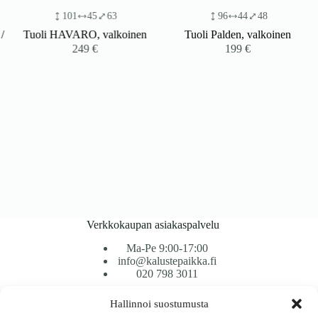
101
45
63
96
44
48
Tuoli HAVARO, valkoinen
Tuoli Palden, valkoinen
249
€
199
€
Verkkokaupan asiakaspalvelu
Ma-Pe 9:00-17:00
info@kalustepaikka.fi
020 798 3011
Hallinnoi suostumusta
Tavarantoimitus / Maksutavat