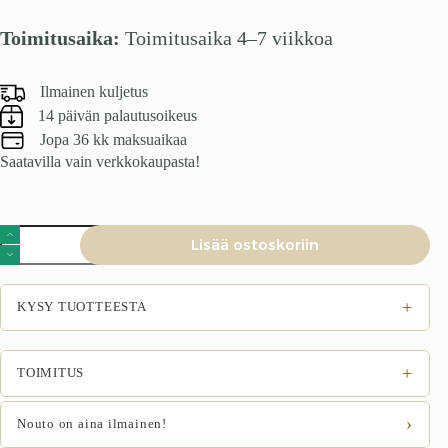
Toimitusaika:
Toimitusaika 4–7 viikkoa
Ilmainen kuljetus
14 päivän palautusoikeus
Jopa 36 kk maksuaikaa
Saatavilla vain verkkokaupasta!
Tuoli
Lisää ostoskoriin
MOUSSE,
beige
määrä
+
KYSY TUOTTEESTA
+
TOIMITUS
›
Nouto on aina ilmainen!