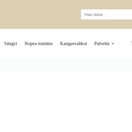
Search
for:
Sängyt
Nopea toimitus
Kangasvalikot
Palvelut