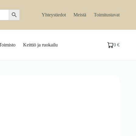
Search Button
Yhteystiedot
Meistä
Toimitustavat
Toimisto
Keittiö ja ruokailu
0
€
Ostoskori