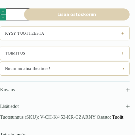
Tuoli
Lisää ostoskoriin
NOIRRA,
pakollinen
määrä
+
KYSY TUOTTEESTA
+
TOIMITUS
›
Nouto on aina ilmainen!
Kuvaus
Lisätiedot
Tuotetunnus (SKU):
V-CH-K/453-KR-CZARNY
Osasto:
Tuolit
Tutustu myös