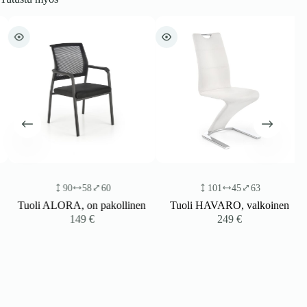
90
58
60
101
45
63
Tuoli ALORA, on pakollinen
Tuoli HAVARO, valkoinen
149
€
249
€