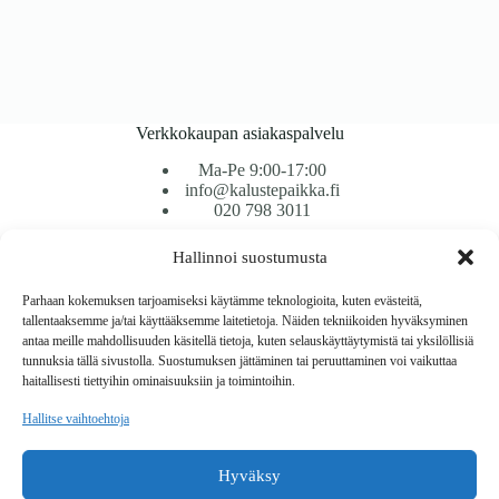
Verkkokaupan asiakaspalvelu
Ma-Pe 9:00-17:00
info@kalustepaikka.fi
020 798 3011
Hallinnoi suostumusta
Tavarantoimitus / Maksutavat
Toimitustavat
Parhaan kokemuksen tarjoamiseksi käytämme teknologioita, kuten evästeitä,
Maksutavat
tallentaaksemme ja/tai käyttääksemme laitetietoja. Näiden tekniikoiden hyväksyminen
Vaihto ja palautus
antaa meille mahdollisuuden käsitellä tietoja, kuten selauskäyttäytymistä tai yksilöllisiä
Reklamaatiot
tunnuksia tällä sivustolla. Suostumuksen jättäminen tai peruuttaminen voi vaikuttaa
haitallisesti tiettyihin ominaisuuksiin ja toimintoihin.
Tietoa
Hallitse vaihtoehtoja
Meistä
Rekisteri- ja tietosuojaseloste
Hyväksy
Copyright © 2026 Kalustepaikka