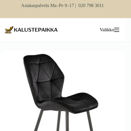
Skip
Asiakaspalvelu Ma–Pe 9–17 |
020 798 3011
to
content
Valikko