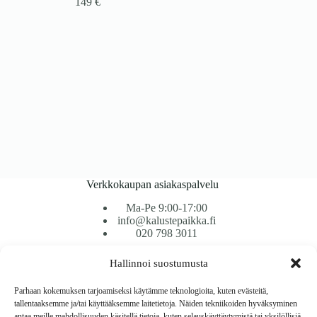
149
€
Verkkokaupan asiakaspalvelu
Ma-Pe 9:00-17:00
info@kalustepaikka.fi
020 798 3011
Hallinnoi suostumusta
Tavarantoimitus / Maksutavat
Toimitustavat
Parhaan kokemuksen tarjoamiseksi käytämme teknologioita, kuten evästeitä,
Maksutavat
tallentaaksemme ja/tai käyttääksemme laitetietoja. Näiden tekniikoiden hyväksyminen
Vaihto ja palautus
antaa meille mahdollisuuden käsitellä tietoja, kuten selauskäyttäytymistä tai yksilöllisiä