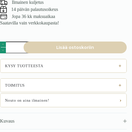
Ilmainen kuljetus
14 päivän palautusoikeus
Jopa 36 kk maksuaikaa
Saatavilla vain verkkokaupasta!
Tuoli
Lisää ostoskoriin
NOIRRA,
pakollinen
määrä
+
KYSY TUOTTEESTA
+
TOIMITUS
›
Nouto on aina ilmainen!
Kuvaus