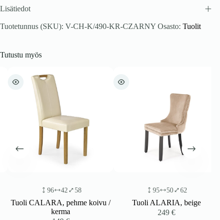
Lisätiedot
Tuotetunnus (SKU):
V-CH-K/490-KR-CZARNY
Osasto:
Tuolit
Tutustu myös
96
42
58
95
50
62
Tuoli CALARA, pehme koivu /
Tuoli ALARIA, beige
kerma
249
€