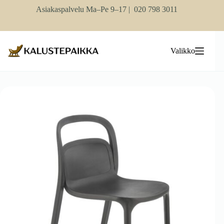
Skip
Asiakaspalvelu Ma–Pe 9–17 |
020 798 3011
to
content
Valikko