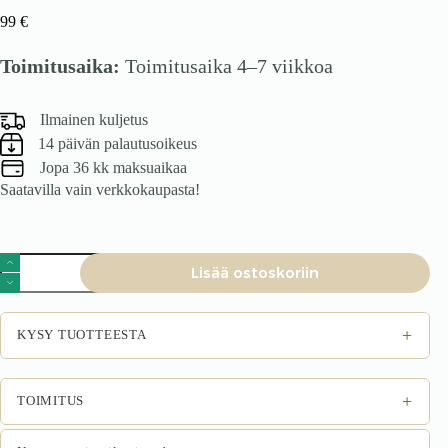
99
€
Toimitusaika:
Toimitusaika 4–7 viikkoa
Ilmainen kuljetus
14 päivän palautusoikeus
Jopa 36 kk maksuaikaa
Saatavilla vain verkkokaupasta!
Tuoli
Lisää ostoskoriin
NOVARO,
valkoinen
määrä
+
KYSY TUOTTEESTA
+
TOIMITUS