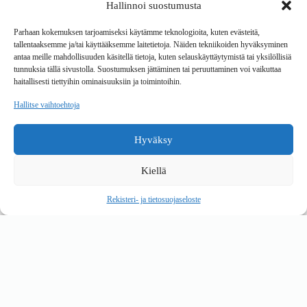
Hallinnoi suostumusta
Tavarantoimitus / Maksutavat
Toimitustavat
Parhaan kokemuksen tarjoamiseksi käytämme teknologioita, kuten evästeitä,
Maksutavat
tallentaaksemme ja/tai käyttääksemme laitetietoja. Näiden tekniikoiden hyväksyminen
Vaihto ja palautus
antaa meille mahdollisuuden käsitellä tietoja, kuten selauskäyttäytymistä tai yksilöllisiä
Reklamaatiot
tunnuksia tällä sivustolla. Suostumuksen jättäminen tai peruuttaminen voi vaikuttaa
haitallisesti tiettyihin ominaisuuksiin ja toimintoihin.
Tietoa
Hallitse vaihtoehtoja
Meistä
Rekisteri- ja tietosuojaseloste
Hyväksy
Copyright © 2026 Kalustepaikka
Kiellä
Verkkokauppa
Verkkokumppani Gramet
Rekisteri- ja tietosuojaseloste
Ostoskori