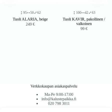
95
50
62
100
42
63
Tuoli ALARIA, beige
Tuoli KAVIR, pakollinen /
valkoinen
249
€
99
€
Verkkokaupan asiakaspalvelu
Ma-Pe 9:00-17:00
info@kalustepaikka.fi
020 798 3011