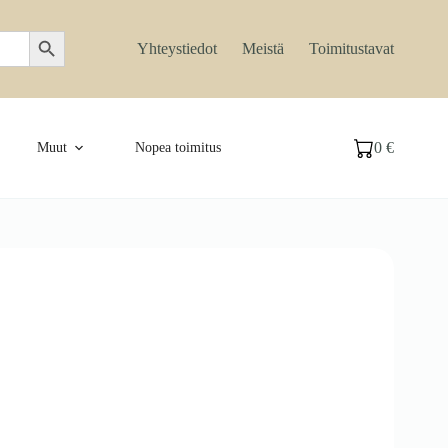
Search Button
Yhteystiedot
Meistä
Toimitustavat
0
€
Muut
Nopea toimitus
Ostoskori