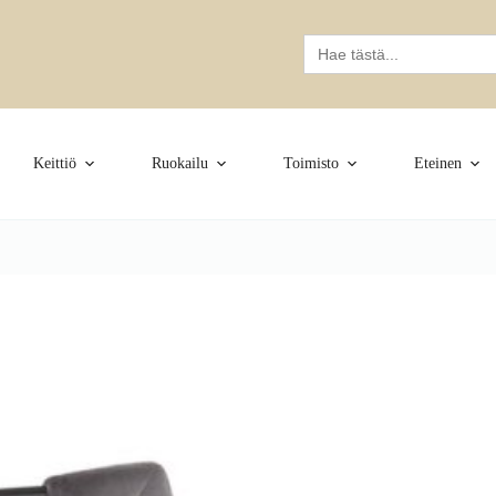
Search
for:
Keittiö
Ruokailu
Toimisto
Eteinen