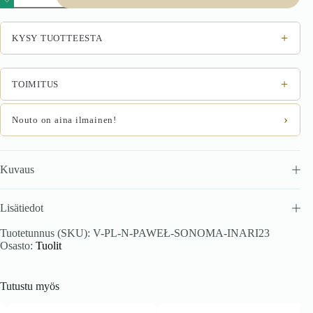
tammi
/
Inari
+
KYSY TUOTTEESTA
23
määrä
+
TOIMITUS
›
Nouto on aina ilmainen!
Kuvaus
Lisätiedot
Tuotetunnus (SKU):
V-PL-N-PAWEŁ-SONOMA-INARI23
Osasto:
Tuolit
Tutustu myös