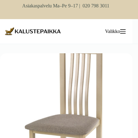
Skip
Asiakaspalvelu Ma–Pe 9–17 |
020 798 3011
to
content
Valikko