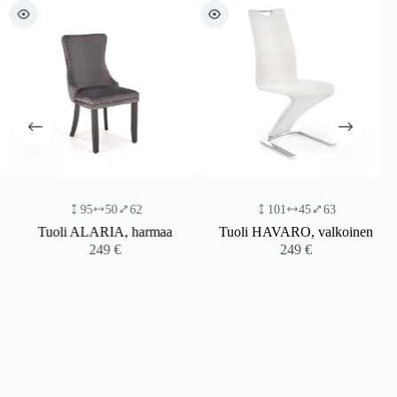
95
50
62
101
45
63
Tuoli ALARIA, harmaa
Tuoli HAVARO, valkoinen
249
€
249
€