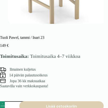
Tuoli Pawel, tammi / Inari 23
149
€
Toimitusaika:
Toimitusaika 4–7 viikkoa
Ilmainen kuljetus
14 päivän palautusoikeus
Jopa 36 kk maksuaikaa
Saatavilla vain verkkokaupasta!
Tuoli
Lisää ostoskoriin
Pawel,