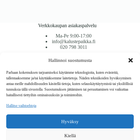
Verkkokaupan asiakaspalvelu
Ma-Pe 9:00-17:00
info@kalustepaikka.fi
020 798 3011
Hallinnoi suostumusta
Tavarantoimitus / Maksutavat
Toimitustavat
Parhaan kokemuksen tarjoamiseksi käytämme teknologioita, kuten evästeitä,
Maksutavat
tallentaaksemme ja/tai käyttääksemme laitetietoja. Näiden tekniikoiden hyväksyminen
Vaihto ja palautus
antaa meille mahdollisuuden käsitellä tietoja, kuten selauskäyttäytymistä tai yksilöllisiä
Reklamaatiot
tunnuksia tällä sivustolla. Suostumuksen jättäminen tai peruuttaminen voi vaikuttaa
haitallisesti tiettyihin ominaisuuksiin ja toimintoihin.
Tietoa
Hallitse vaihtoehtoja
Meistä
Rekisteri- ja tietosuojaseloste
Hyväksy
Copyright © 2026 Kalustepaikka
Kiellä