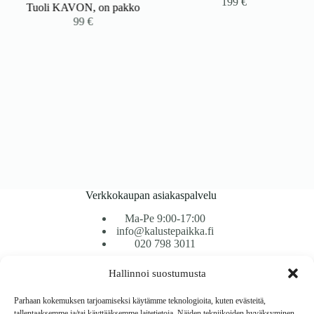
199
€
Tuoli KAVON, on pakko
99
€
Verkkokaupan asiakaspalvelu
Ma-Pe 9:00-17:00
info@kalustepaikka.fi
020 798 3011
Hallinnoi suostumusta
Tavarantoimitus / Maksutavat
Toimitustavat
Parhaan kokemuksen tarjoamiseksi käytämme teknologioita, kuten evästeitä,
Maksutavat
tallentaaksemme ja/tai käyttääksemme laitetietoja. Näiden tekniikoiden hyväksyminen