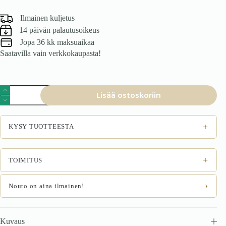
Ilmainen kuljetus
14 päivän palautusoikeus
Jopa 36 kk maksuaikaa
Saatavilla vain verkkokaupasta!
Tuoli
Lisää ostoskoriin
SINEL,
sinappiväri
määrä
+
KYSY TUOTTEESTA
+
TOIMITUS
›
Nouto on aina ilmainen!
Kuvaus