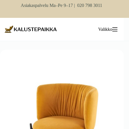
Skip
Asiakaspalvelu Ma–Pe 9–17 |
020 798 3011
to
content
Valikko