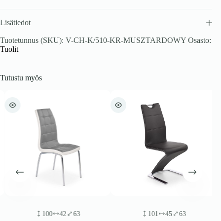
Lisätiedot
Tuotetunnus (SKU):
V-CH-K/510-KR-MUSZTARDOWY
Osasto:
Tuolit
Tutustu myös
100
42
63
101
45
63