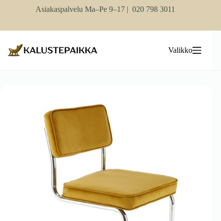
Skip
Asiakaspalvelu Ma–Pe 9–17 |
020 798 3011
to
content
Valikko