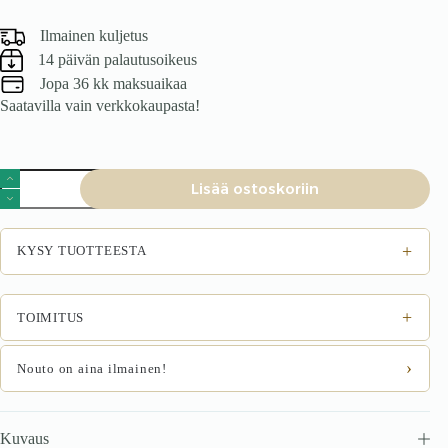
Ilmainen kuljetus
14 päivän palautusoikeus
Jopa 36 kk maksuaikaa
Saatavilla vain verkkokaupasta!
Tuoli
Lisää ostoskoriin
SINMAR,
sinappiväri
määrä
+
KYSY TUOTTEESTA
+
TOIMITUS
›
Nouto on aina ilmainen!
Kuvaus