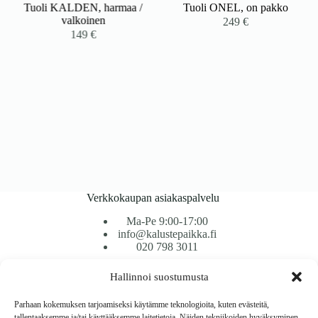
Tuoli KALDEN, harmaa /
Tuoli ONEL, on pakko
valkoinen
249
€
149
€
Verkkokaupan asiakaspalvelu
Ma-Pe 9:00-17:00
info@kalustepaikka.fi
020 798 3011
Hallinnoi suostumusta
Tavarantoimitus / Maksutavat
Toimitustavat
Parhaan kokemuksen tarjoamiseksi käytämme teknologioita, kuten evästeitä,
Maksutavat
tallentaaksemme ja/tai käyttääksemme laitetietoja. Näiden tekniikoiden hyväksyminen