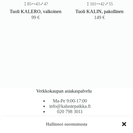
85
43
47
101
42
55
Tuoli KALERO, valkoinen
Tuoli KALIN, pakollinen
99
€
149
€
Verkkokaupan asiakaspalvelu
Ma-Pe 9:00-17:00
info@kalustepaikka.fi
020 798 3011
Hallinnoi suostumusta
Tavarantoimitus / Maksutavat