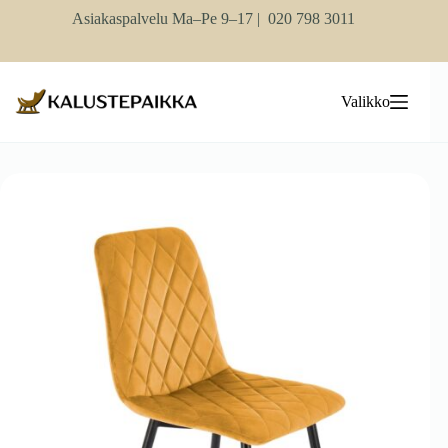
Skip
Asiakaspalvelu Ma–Pe 9–17 |
020 798 3011
to
content
Valikko