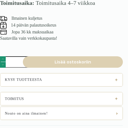
Toimitusaika:
Toimitusaika 4–7 viikkoa
Ilmainen kuljetus
14 päivän palautusoikeus
Jopa 36 kk maksuaikaa
Saatavilla vain verkkokaupasta!
Tuoli
Lisää ostoskoriin
SINOR,
sinapinkeltainen
määrä
+
KYSY TUOTTEESTA
+
TOIMITUS
›
Nouto on aina ilmainen!