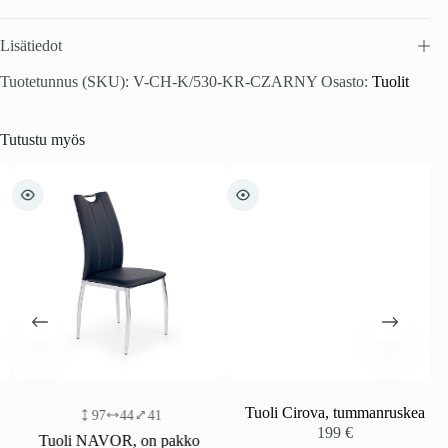
Lisätiedot
Tuotetunnus (SKU):
V-CH-K/530-KR-CZARNY
Osasto:
Tuolit
Tutustu myös
Tuoli Cirova, tummanruskea
97
44
41
199
€
Tuoli NAVOR, on pakko