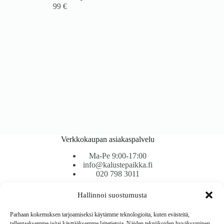
99
€
Verkkokaupan asiakaspalvelu
Ma-Pe 9:00-17:00
info@kalustepaikka.fi
020 798 3011
Hallinnoi suostumusta
Tavarantoimitus / Maksutavat
Toimitustavat
Parhaan kokemuksen tarjoamiseksi käytämme teknologioita, kuten evästeitä,
Maksutavat
tallentaaksemme ja/tai käyttääksemme laitetietoja. Näiden tekniikoiden hyväksyminen