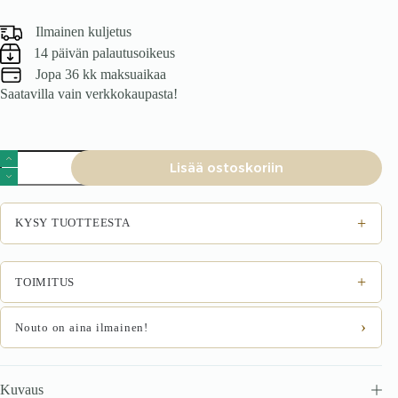
Ilmainen kuljetus
14 päivän palautusoikeus
Jopa 36 kk maksuaikaa
Saatavilla vain verkkokaupasta!
Tuoli
Lisää ostoskoriin
SOLENO,
pehmeä
/
luonnollinen
+
KYSY TUOTTEESTA
määrä
+
TOIMITUS
›
Nouto on aina ilmainen!
Kuvaus