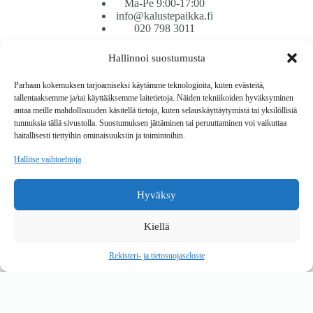
Ma-Pe 9:00-17:00
info@kalustepaikka.fi
020 798 3011
Hallinnoi suostumusta
Tavarantoimitus / Maksutavat
Toimitustavat
Parhaan kokemuksen tarjoamiseksi käytämme teknologioita, kuten evästeitä,
Maksutavat
tallentaaksemme ja/tai käyttääksemme laitetietoja. Näiden tekniikoiden hyväksyminen
Vaihto ja palautus
antaa meille mahdollisuuden käsitellä tietoja, kuten selauskäyttäytymistä tai yksilöllisiä
Reklamaatiot
tunnuksia tällä sivustolla. Suostumuksen jättäminen tai peruuttaminen voi vaikuttaa
haitallisesti tiettyihin ominaisuuksiin ja toimintoihin.
Tietoa
Hallitse vaihtoehtoja
Meistä
Rekisteri- ja tietosuojaseloste
Hyväksy
Copyright © 2026 Kalustepaikka
Kiellä
Verkkokauppa
Verkkokumppani Gramet
Rekisteri- ja tietosuojaseloste
Ostoskori