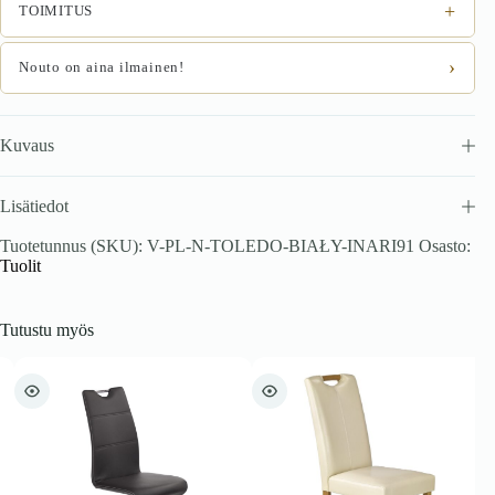
+
TOIMITUS
›
Nouto on aina ilmainen!
Kuvaus
Lisätiedot
Tuotetunnus (SKU):
V-PL-N-TOLEDO-BIAŁY-INARI91
Osasto:
Tuolit
Tutustu myös