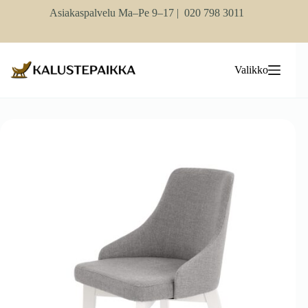
Skip
Asiakaspalvelu Ma–Pe 9–17 |
020 798 3011
to
content
Valikko