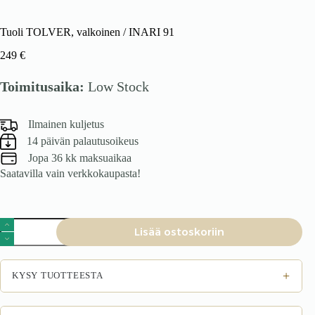
Tuoli TOLVER, valkoinen / INARI 91
249
€
Toimitusaika:
Low Stock
Ilmainen kuljetus
14 päivän palautusoikeus
Jopa 36 kk maksuaikaa
Saatavilla vain verkkokaupasta!
Tuoli
Lisää ostoskoriin
TOLVER,
valkoinen
/
INARI
+
KYSY TUOTTEESTA
91
määrä