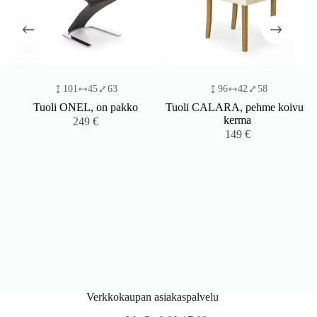
101
45
63
96
42
58
Tuoli ONEL, on pakko
Tuoli CALARA, pehme koivu /
kerma
249
€
149
€
Verkkokaupan asiakaspalvelu