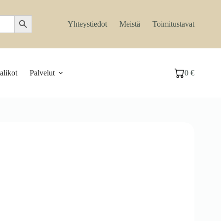
Search Button
Yhteystiedot
Meistä
Toimitustavat
likot
Palvelut
0
€
Ostoskori