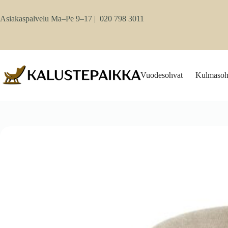
Skip
to
Asiakaspalvelu Ma–Pe 9–17 |
020 798 3011
content
Vuodesohvat
Kulmasoh