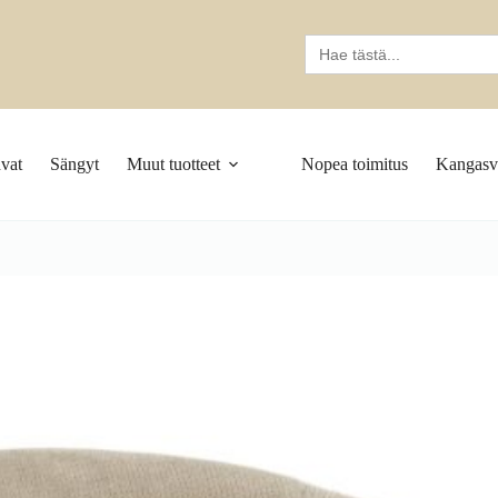
Search
for:
vat
Sängyt
Muut tuotteet
Nopea toimitus
Kangasva