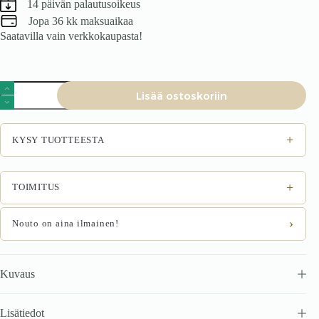
14 päivän palautusoikeus
Jopa 36 kk maksuaikaa
Saatavilla vain verkkokaupasta!
TV-
Lisää ostoskoriin
taso
RAVENO
2
RTV-
+
KYSY TUOTTEESTA
3,
200
cm,
kashmir
+
TOIMITUS
/
pähkinä
/
›
Nouto on aina ilmainen!
musta
määrä
Kuvaus
Lisätiedot