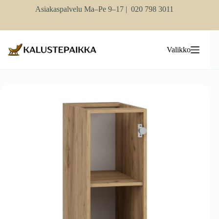
Skip
Asiakaspalvelu Ma–Pe 9–17 |
020 798 3011
to
content
Valikko