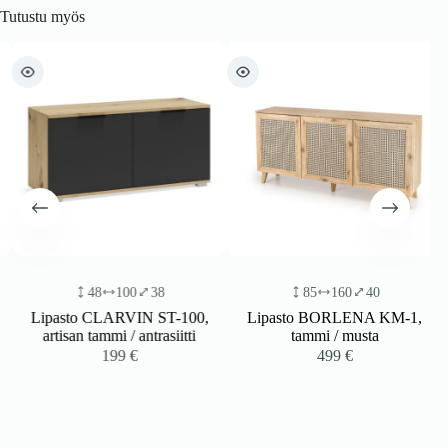
Tutustu myös
48
100
38
85
160
40
Lipasto CLARVIN ST-100,
Lipasto BORLENA KM-1,
artisan tammi / antrasiitti
tammi / musta
199
€
499
€