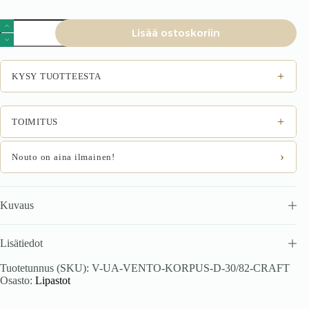
VENTO
Lisää ostoskoriin
D-
30/82
korpus,
alumine
+
KYSY TUOTTEESTA
kapp
käsitöö
tammes
määrä
+
TOIMITUS
›
Nouto on aina ilmainen!
Kuvaus
Lisätiedot
Tuotetunnus (SKU):
V-UA-VENTO-KORPUS-D-30/82-CRAFT
Osasto:
Lipastot