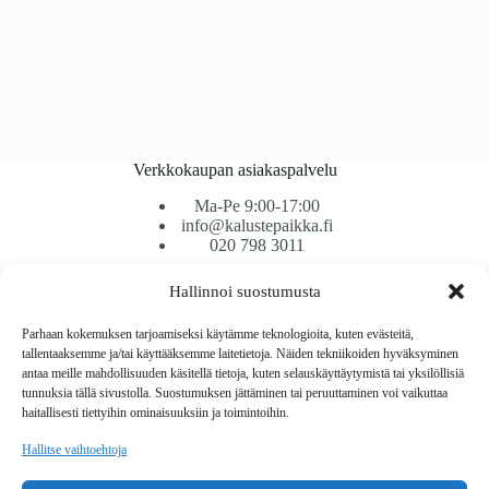
Verkkokaupan asiakaspalvelu
Ma-Pe 9:00-17:00
info@kalustepaikka.fi
020 798 3011
Hallinnoi suostumusta
Tavarantoimitus / Maksutavat
Toimitustavat
Parhaan kokemuksen tarjoamiseksi käytämme teknologioita, kuten evästeitä,
Maksutavat
tallentaaksemme ja/tai käyttääksemme laitetietoja. Näiden tekniikoiden hyväksyminen
Vaihto ja palautus
antaa meille mahdollisuuden käsitellä tietoja, kuten selauskäyttäytymistä tai yksilöllisiä
Reklamaatiot
tunnuksia tällä sivustolla. Suostumuksen jättäminen tai peruuttaminen voi vaikuttaa
haitallisesti tiettyihin ominaisuuksiin ja toimintoihin.
Tietoa
Hallitse vaihtoehtoja
Meistä