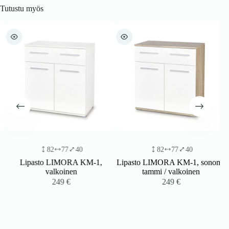
Tutustu myös
82
77
40
82
77
40
Lipasto LIMORA KM-1,
Lipasto LIMORA KM-1, sonoma
valkoinen
tammi / valkoinen
249
€
249
€