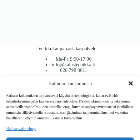
Verkkokaupan asiakaspalvelu
Ma-Pe 9:00-17:00
info@kalustepaikka.fi
020 798 3011
Hallinnoi suostumusta
Tavarantoimitus / Maksutavat
Toimitustavat
Parhaan kokemuksen tarjoamiseksi käytämme teknologioita, kuten evästeitä,
Maksutavat
tallentaaksemme ja/tai käyttääksemme laitetietoja. Näiden tekniikoiden hyväksyminen
Vaihto ja palautus
antaa meille mahdollisuuden käsitellä tietoja, kuten selauskäyttäytymistä tai yksilöllisiä
Reklamaatiot
tunnuksia tällä sivustolla. Suostumuksen jättäminen tai peruuttaminen voi vaikuttaa
haitallisesti tiettyihin ominaisuuksiin ja toimintoihin.
Tietoa
Hallitse vaihtoehtoja
Meistä