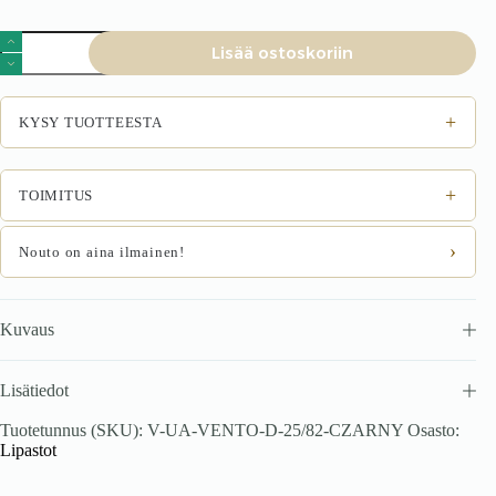
VENTO
Lisää ostoskoriin
D-
25/82
alumiininen
kappu
+
KYSY TUOTTEESTA
musta
määrä
+
TOIMITUS
›
Nouto on aina ilmainen!
Kuvaus
Lisätiedot
Tuotetunnus (SKU):
V-UA-VENTO-D-25/82-CZARNY
Osasto:
Lipastot