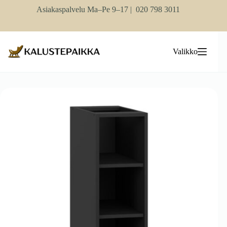
Skip
Asiakaspalvelu Ma–Pe 9–17 |
020 798 3011
to
content
Valikko