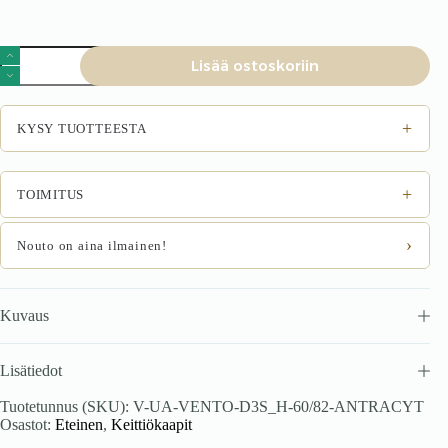
VENTO
Lisää ostoskoriin
DS3-
60/82
alakaappi
laatikoilla,
+
KYSY TUOTTEESTA
väri:
käsityökuusi/antrasiitti
määrä
+
TOIMITUS
›
Nouto on aina ilmainen!
Kuvaus
Lisätiedot
Tuotetunnus (SKU):
V-UA-VENTO-D3S_H-60/82-ANTRACYT
Osastot:
Eteinen
,
Keittiökaapit