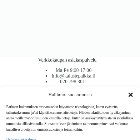
Verkkokaupan asiakaspalvelu
Ma-Pe 9:00-17:00
info@kalustepaikka.fi
020 798 3011
Hallinnoi suostumusta
Tavarantoimitus / Maksutavat
Toimitustavat
Parhaan kokemuksen tarjoamiseksi käytämme teknologioita, kuten evästeitä,
Maksutavat
tallentaaksemme ja/tai käyttääksemme laitetietoja. Näiden tekniikoiden hyväksyminen
Vaihto ja palautus
antaa meille mahdollisuuden käsitellä tietoja, kuten selauskäyttäytymistä tai yksilöllisiä
Reklamaatiot
tunnuksia tällä sivustolla. Suostumuksen jättäminen tai peruuttaminen voi vaikuttaa
haitallisesti tiettyihin ominaisuuksiin ja toimintoihin.
Tietoa