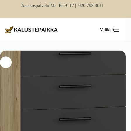
Skip
Asiakaspalvelu Ma–Pe 9–17 |
020 798 3011
to
content
Valikko