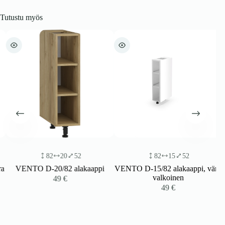
Tutustu myös
82
20
52
82
15
52
a
VENTO D-20/82 alakaappi
VENTO D-15/82 alakaappi, väri:
valkoinen
49
€
49
€