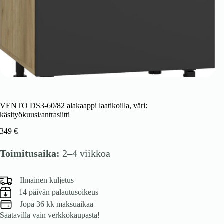
VENTO DS3-60/82 alakaappi laatikoilla, väri:
käsityökuusi/antrasiitti
349
€
Toimitusaika:
2–4 viikkoa
Ilmainen kuljetus
14 päivän palautusoikeus
Jopa 36 kk maksuaikaa
Saatavilla vain verkkokaupasta!