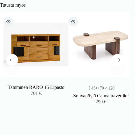
Tutustu myös
Tamminen RARO 15 Lipasto
43
70
120
701
€
Sohvapöytä Canoa travertiini
299
€