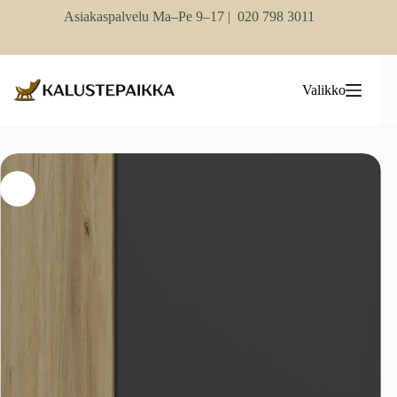
Skip
Asiakaspalvelu Ma–Pe 9–17 |
020 798 3011
to
content
Valikko