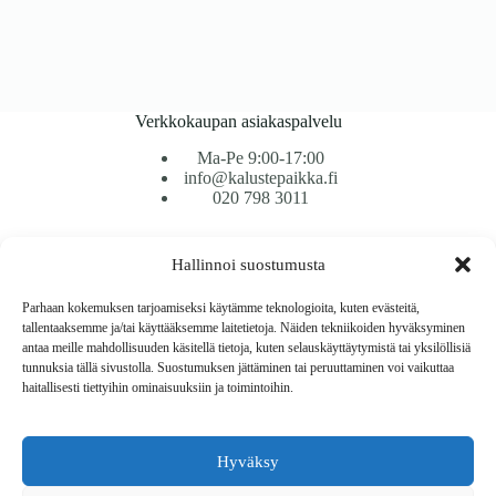
Verkkokaupan asiakaspalvelu
Ma-Pe 9:00-17:00
info@kalustepaikka.fi
020 798 3011
Tavarantoimitus / Maksutavat
Hallinnoi suostumusta
Toimitustavat
Maksutavat
Parhaan kokemuksen tarjoamiseksi käytämme teknologioita, kuten evästeitä,
Vaihto ja palautus
tallentaaksemme ja/tai käyttääksemme laitetietoja. Näiden tekniikoiden hyväksyminen
Reklamaatiot
antaa meille mahdollisuuden käsitellä tietoja, kuten selauskäyttäytymistä tai yksilöllisiä
tunnuksia tällä sivustolla. Suostumuksen jättäminen tai peruuttaminen voi vaikuttaa
haitallisesti tiettyihin ominaisuuksiin ja toimintoihin.
Tietoa
Meistä
Rekisteri- ja tietosuojaseloste
Hyväksy
Copyright © 2026 Kalustepaikka