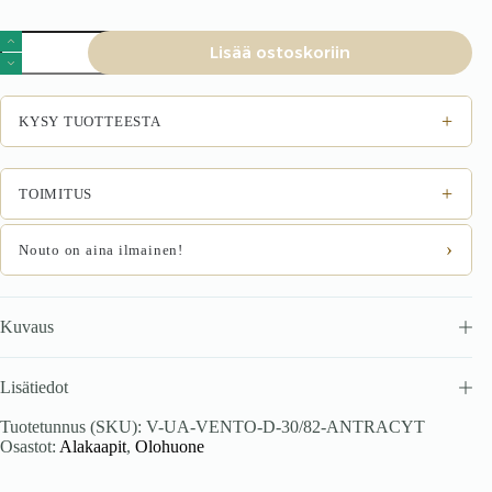
Alakaappi
Lisää ostoskoriin
VENTO
D-
30/82
käsityö
+
KYSY TUOTTEESTA
tammi
määrä
+
TOIMITUS
›
Nouto on aina ilmainen!
Kuvaus
Lisätiedot
Tuotetunnus (SKU):
V-UA-VENTO-D-30/82-ANTRACYT
Osastot:
Alakaapit
,
Olohuone