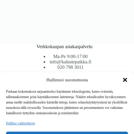
Verkkokaupan asiakaspalvelu
Ma-Pe 9:00-17:00
info@kalustepaikka.fi
020 798 3011
Hallinnoi suostumusta
Tavarantoimitus / Maksutavat
Toimitustavat
Parhaan kokemuksen tarjoamiseksi käytämme teknologioita, kuten evästeitä,
Maksutavat
tallentaaksemme ja/tai käyttääksemme laitetietoja. Näiden tekniikoiden hyväksyminen
Vaihto ja palautus
antaa meille mahdollisuuden käsitellä tietoja, kuten selauskäyttäytymistä tai yksilöllisiä
Reklamaatiot
tunnuksia tällä sivustolla. Suostumuksen jättäminen tai peruuttaminen voi vaikuttaa
haitallisesti tiettyihin ominaisuuksiin ja toimintoihin.
Tietoa
Hallitse vaihtoehtoja
Meistä