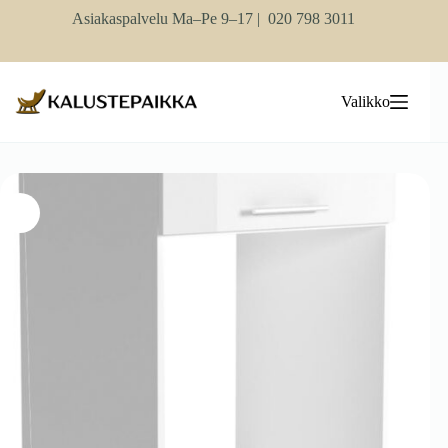
Skip
Asiakaspalvelu Ma–Pe 9–17 |
020 798 3011
to
content
Valikko