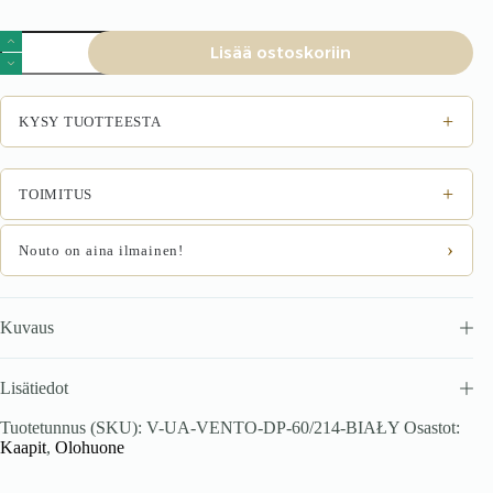
VENTO
Lisää ostoskoriin
DP-
60/214
korkea
kaappi,
+
KYSY TUOTTEESTA
väri:
valkoinen
määrä
+
TOIMITUS
›
Nouto on aina ilmainen!
Kuvaus
Lisätiedot
Tuotetunnus (SKU):
V-UA-VENTO-DP-60/214-BIAŁY
Osastot:
Kaapit
,
Olohuone