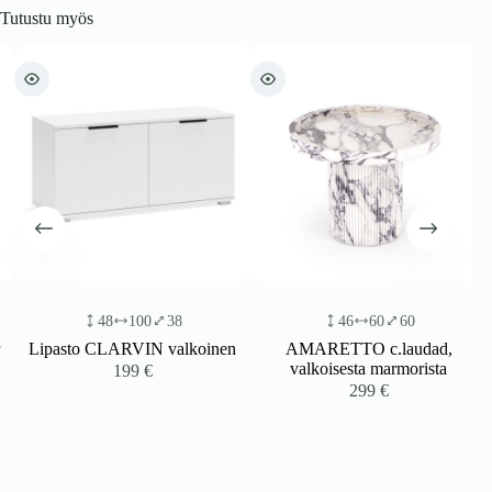
Tutustu myös
48
100
38
46
60
60
Lipasto CLARVIN valkoinen
AMARETTO c.laudad,
valkoisesta marmorista
199
€
299
€